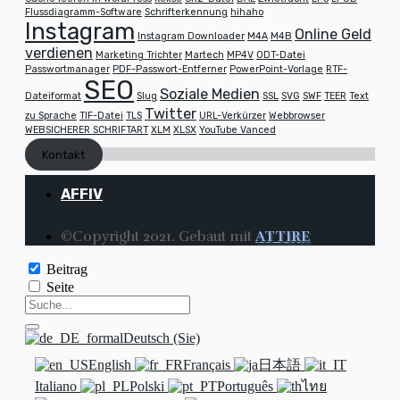
Flussdiagramm-Software
Schrifterkennung
hihaho
Instagram
Online Geld
Instagram Downloader
M4A
M4B
verdienen
Marketing Trichter
Martech
MP4V
ODT-Datei
Passwortmanager
PDF-Passwort-Entferner
PowerPoint-Vorlage
RTF-
SEO
Soziale Medien
Dateiformat
Slug
SSL
SVG
SWF
TEER
Text
Twitter
zu Sprache
TIF-Datei
TLS
URL-Verkürzer
Webbrowser
WEBSICHERER SCHRIFTART
XLM
XLSX
YouTube Vanced
Kontakt
AFFIV
©Copyright 2021. Gebaut mit
ATTIRE
Beitrag
Seite
Deutsch (Sie)
English
Français
日本語
Italiano
Polski
Português
ไทย