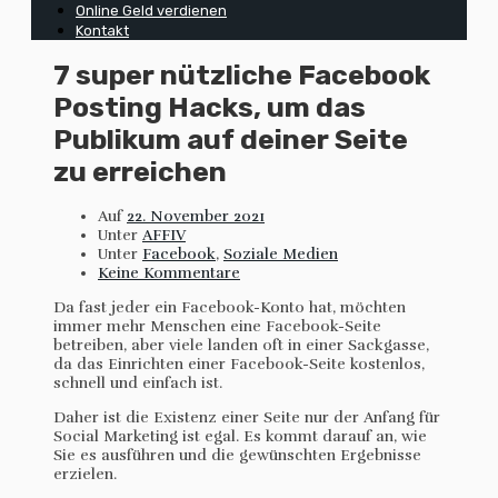
Online Geld verdienen
Kontakt
7 super nützliche Facebook
Posting Hacks, um das
Publikum auf deiner Seite
zu erreichen
Auf
22. November 2021
Unter
AFFIV
Unter
Facebook
,
Soziale Medien
Keine Kommentare
Da fast jeder ein Facebook-Konto hat, möchten
immer mehr Menschen eine Facebook-Seite
betreiben, aber viele landen oft in einer Sackgasse,
da das Einrichten einer Facebook-Seite kostenlos,
schnell und einfach ist.
Daher ist die Existenz einer Seite nur der Anfang für
Social Marketing ist egal. Es kommt darauf an, wie
Sie es ausführen und die gewünschten Ergebnisse
erzielen.