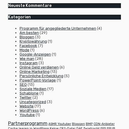
Neueste Kommentare
Kategorien
Programm für angegliederte Unternehmen
(4)
Am besten
(29)
Bloggen
(3)
Kryptowährung
(1)
Facebook
(7)
Mode
(1)
Google-Anzeigen
(1)
Wie man
(28)
Instagram
(3)
Online Geld verdienen
(6)
Online Marketing
(13)
Persönliche Entwicklung
(5)
PowerPoint-Vorlage
(1)
SEO
(13)
Soziale Medien
(17)
Schablone
(1)
Twitter
(2)
Uncategorized
(3)
Website
(17)
WordPress
(6)
Youtube
(1)
Partnerprogramm
ASMR Youtuber
Bloggen
BMP
CDN-Anbieter
Cache leeren in WordPress
Kekse
CR2-Datei
DAE
Zwietracht
EPS
EPUB