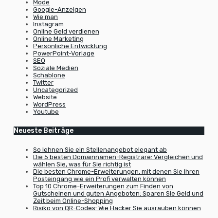
Mode
Google-Anzeigen
Wie man
Instagram
Online Geld verdienen
Online Marketing
Persönliche Entwicklung
PowerPoint-Vorlage
SEO
Soziale Medien
Schablone
Twitter
Uncategorized
Website
WordPress
Youtube
Neueste Beiträge
So lehnen Sie ein Stellenangebot elegant ab
Die 5 besten Domainnamen-Registrare: Vergleichen und
wählen Sie, was für Sie richtig ist
Die besten Chrome-Erweiterungen, mit denen Sie Ihren
Posteingang wie ein Profi verwalten können
Top 10 Chrome-Erweiterungen zum Finden von
Gutscheinen und guten Angeboten: Sparen Sie Geld und
Zeit beim Online-Shopping
Risiko von QR-Codes: Wie Hacker Sie ausrauben können