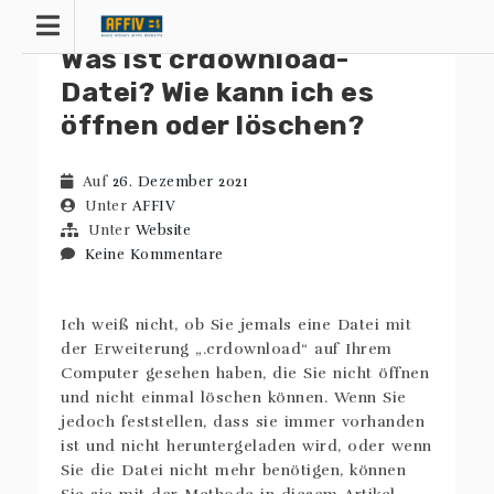
Zum
Inhalt
Was ist crdownload-
springen
Datei? Wie kann ich es
öffnen oder löschen?
Auf
26. Dezember 2021
Unter
AFFIV
Unter
Website
Keine Kommentare
Ich weiß nicht, ob Sie jemals eine Datei mit
der Erweiterung „.crdownload“ auf Ihrem
Computer gesehen haben, die Sie nicht öffnen
und nicht einmal löschen können. Wenn Sie
jedoch feststellen, dass sie immer vorhanden
ist und nicht heruntergeladen wird, oder wenn
Sie die Datei nicht mehr benötigen, können