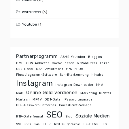
WordPress
(6)
Youtube
(1)
Partnerprogramm
ASMR Youtuber
Bloggen
BMP
CDN-Anbieter
Cache leeren in WordPress
Kekse
CR2-Datei
DAE
Zwietracht
EPS
EPUB
Flussdiagramm-Software
Schrifterkennung
hihaho
Instagram
Instagram Downloader
M4A
Online Geld verdienen
M4B
Marketing Trichter
Martech
MP4V
ODT-Datei
Passwortmanager
PDF-Passwort-Entferner
PowerPoint-Vorlage
SEO
Soziale Medien
RTF-Dateiformat
Slug
SSL
SVG
SWF
TEER
Text zu Sprache
TIF-Datei
TLS