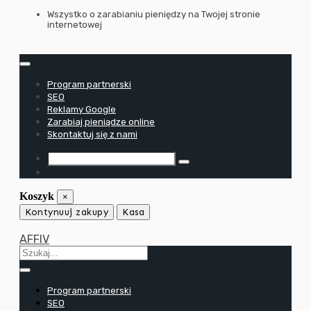
Przejdź
Wszystko o zarabianiu pieniędzy na Twojej stronie
internetowej
do
treści
Program partnerski
SEO
Reklamy Google
Zarabiaj pieniądze online
Skontaktuj się z nami
Koszyk
×
Kontynuuj zakupy
Kasa
AFFIV
Program partnerski
SEO