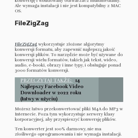
konwersję i wbudowany odtwarzacz multimedialny.
Ale wymaga instalacji i nie jest kompatybilny z MAC
OS.
FileZigZag
FileZigZag
wykorzystuje złożone algorytmy
konwersji formatu, aby zapewnić najlepszą jakość
konwersji plików. To narzędzie może być używane do
konwersji wielu formatów, takich jak tekst, wideo,
audio, e-booki, obrazy i inne typy, i obsługuje ponad
3000 formatów konwersji.
PRZECZYTAJ TAKŻE:
14
Najlepszy Facebook Video
Downloader w 2022 roku
(łatwy w użyciu)
Możesz łatwo przekonwertować pliki M4A do MP3 w
Internecie. Poza tym wykorzystuje serwery klasy
korporacyjnej, aby przyspieszyć konwersję plików.
Ten konwerter jest 100% darmowy, nie ma
złośliwego oprogramowania i nie wymaga instalacji.