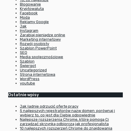
Blogowanie
Kryptowaluta
Facebook
Moda
Reklamy Google
Jak
Instagram
Zarabiaj pieniądze online
Marketing internetowy
Rozwój osobisty
Szablon PowerPoint
SEO
Media społecznościowe
Szablon
Świergot
Uncategorized
Strona internetowa
WordPress
youtube
Ostatnie wpisy
Jak ładnie odrzucić ofertę pracy
5 najlepszych rejestratorów nazw domen: porównaj i
wybierz to, co jest dla Ciebie odpowiednie
Najlepsze rozszerzenia Chrome, które pomogą Ci
zarządzać skrzynką odbiorczą jak profesjonalista
10 najlepszych rozszerzeń Chrome do znajdowania