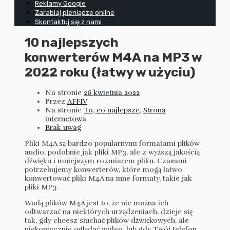
Reklamy Google
Zarabiaj pieniądze online
Skontaktuj się z nami
10 najlepszych
konwerterów M4A na MP3 w
2022 roku (łatwy w użyciu)
Na stronie
26 kwietnia 2022
Przez
AFFIV
Na stronie
To, co najlepsze
,
Strona
internetowa
Brak uwag
Pliki M4A są bardzo popularnymi formatami plików
audio, podobnie jak pliki MP3, ale z wyższą jakością
dźwięku i mniejszym rozmiarem pliku. Czasami
potrzebujemy konwerterów, które mogą łatwo
konwertować pliki M4A na inne formaty, takie jak
pliki MP3.
Wadą plików M4A jest to, że nie można ich
odtwarzać na niektórych urządzeniach, dzieje się
tak, gdy chcesz słuchać plików dźwiękowych, ale
niekoniecznie oglądać wideo, lub gdy Twój telefon