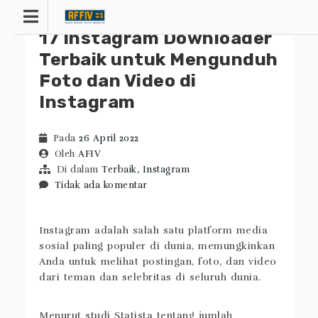
Lewati
ke
17 Instagram Downloader
konten
Terbaik untuk Mengunduh
Foto dan Video di
Instagram
Pada
26 April 2022
Oleh
AFIV
Di dalam
Terbaik
,
Instagram
Tidak ada komentar
Instagram adalah salah satu platform media
sosial paling populer di dunia, memungkinkan
Anda untuk melihat postingan, foto, dan video
dari teman dan selebritas di seluruh dunia.
Menurut studi Statista tentang jumlah