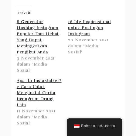
Digunakan)
Terkait
8 Generator
16 Ide Inspirasional
Hashtag Instagram
untuk Postingan
Populer Dan Hebat
Instagram
Yang Dapat
20 November 2021
Meningkatkan
dalam "Media
Pengikut Anda
Sosial"
3 November 2021
dalam "Media
Sosial"
Apa itu Instastalker?
2 Cara Untuk
Menginstal Cerita
Instagram Orang
Lain
Bahasa Indonesia
11 November 2021
dalam "Media