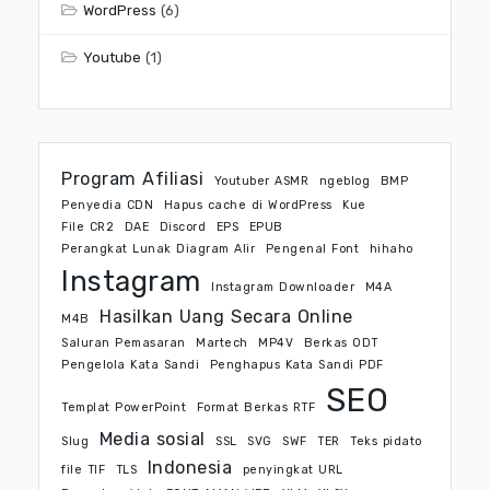
WordPress
(6)
Youtube
(1)
Program Afiliasi
Youtuber ASMR
ngeblog
BMP
Penyedia CDN
Hapus cache di WordPress
Kue
File CR2
DAE
Discord
EPS
EPUB
Perangkat Lunak Diagram Alir
Pengenal Font
hihaho
Instagram
Instagram Downloader
M4A
Hasilkan Uang Secara Online
M4B
Saluran Pemasaran
Martech
MP4V
Berkas ODT
Pengelola Kata Sandi
Penghapus Kata Sandi PDF
SEO
Templat PowerPoint
Format Berkas RTF
Media sosial
Slug
SSL
SVG
SWF
TER
Teks pidato
Indonesia
file TIF
TLS
penyingkat URL