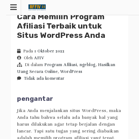
Lewati
ke
Cara Memilih Program
konten
Afiliasi Terbaik untuk
Situs WordPress Anda
Pada
1 Oktober 2022
Oleh
AFIV
Di dalam
Program Afiliasi
,
ngeblog
,
Hasilkan
Uang Secara Online
,
WordPress
Tidak ada komentar
pengantar
Jika Anda menjalankan situs WordPress, maka
Anda tahu bahwa selalu ada banyak hal yang
harus dilakukan agar tetap berjalan dengan
lancar. Tapi satu tugas yang sering diabaikan
adalah memilih program afiliasi yang tepat.