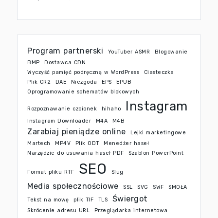
Program partnerski
YouTuber ASMR
Blogowanie
BMP
Dostawca CDN
Wyczyść pamięć podręczną w WordPress
Ciasteczka
Plik CR2
DAE
Niezgoda
EPS
EPUB
Oprogramowanie schematów blokowych
Instagram
Rozpoznawanie czcionek
hihaho
Instagram Downloader
M4A
M4B
Zarabiaj pieniądze online
Lejki marketingowe
Martech
MP4V
Plik ODT
Menedżer haseł
Narzędzie do usuwania haseł PDF
Szablon PowerPoint
SEO
Format pliku RTF
Slug
Media społecznościowe
SSL
SVG
SWF
SMOŁA
Świergot
Tekst na mowę
plik TIF
TLS
Skrócenie adresu URL
Przeglądarka internetowa