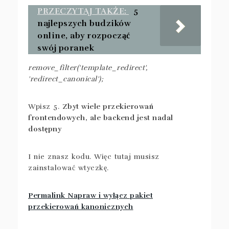
PRZECZYTAJ TAKŻE:
5
najlepszych budzików
online, aby rozpocząć
swój poranek
remove_filter('template_redirect',
'redirect_canonical');
Wpisz 5.
Zbyt wiele przekierowań
frontendowych, ale backend jest nadal
dostępny
I nie znasz kodu. Więc tutaj musisz
zainstalować wtyczkę.
Permalink Napraw i wyłącz pakiet
przekierowań kanonicznych