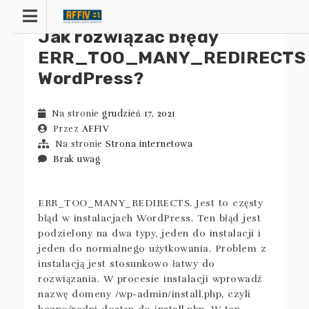
Przejdź
do
Jak rozwiązać błędy
treści
ERR_TOO_MANY_REDIRECTS
WordPress?
Na stronie
grudzień 17, 2021
Przez
AFFIV
Na stronie
Strona internetowa
Brak uwag
ERR_TOO_MANY_REDIRECTS. Jest to częsty
błąd w instalacjach WordPress. Ten błąd jest
podzielony na dwa typy, jeden do instalacji i
jeden do normalnego użytkowania. Problem z
instalacją jest stosunkowo łatwy do
rozwiązania. W procesie instalacji wprowadź
nazwę domeny /wp-admin/install.php, czyli