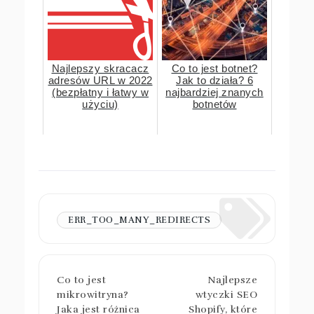
Najlepszy skracacz
Co to jest botnet?
adresów URL w 2022
Jak to działa? 6
(bezpłatny i łatwy w
najbardziej znanych
użyciu)
botnetów
ERR_TOO_MANY_REDIRECTS
Co to jest
Najlepsze
mikrowitryna?
wtyczki SEO
Jaka jest różnica
Shopify, które