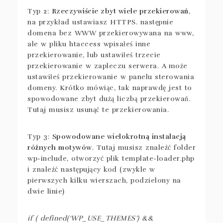
Typ 2:
Rzeczywiście zbyt wiele przekierowań
,
na przykład ustawiasz HTTPS. następnie
domena bez WWW przekierowywana na www,
ale w pliku htaccess wpisałeś inne
przekierowanie, lub ustawiłeś trzecie
przekierowanie w zapleczu serwera. A może
ustawiłeś przekierowanie w panelu sterowania
domeny. Krótko mówiąc, tak naprawdę jest to
spowodowane zbyt dużą liczbą przekierowań.
Tutaj musisz usunąć te przekierowania.
Typ 3:
Spowodowane wielokrotną instalacją
różnych motywów
. Tutaj musisz znaleźć folder
wp-include, otworzyć plik template-loader.php
i znaleźć następujący kod (zwykle w
pierwszych kilku wierszach, podzielony na
dwie linie)
if ( defined(‘WP_USE_THEMES’) &&