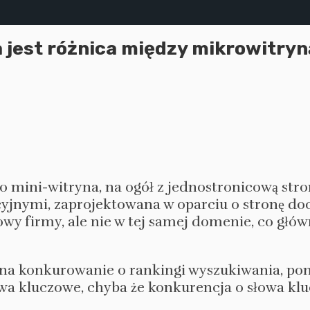
 jest różnica między mikrowitryn
o mini-witryna, na ogół z jednostronicową stro
jnymi, zaprojektowana w oparciu o stronę do
owy firmy, ale nie w tej samej domenie, co głó
a konkurowanie o rankingi wyszukiwania, poni
owa kluczowe, chyba że konkurencja o słowa kl