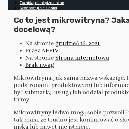
Zarabiaj pieniądze online
Skontaktuj się z nami
Co to jest mikrowitryna? Jaka
docelową?
Na stronie
grudzień 16, 2021
Przez
AFFIV
Na stronie
Strona internetowa
Brak uwag
Mikrowitryna, jak sama nazwa wskazuje, t
podstronami produktowymi lub informacy
być submarką, usługą lub oddział produkt
firmy.
Mikrowitryny ledwo mogą sobie pozwolić n
tak mała, że trudno jest konkurować o sł
niska lub nawet nie istnieje.