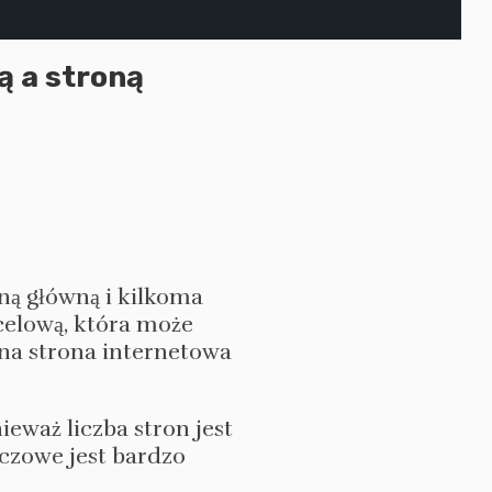
ą a stroną
ną główną i kilkoma
celową, która może
wna strona internetowa
eważ liczba stron jest
uczowe jest bardzo