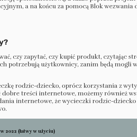
acyjnym, a na końcu za pomocą Blok wezwania d
y?
, czy zapytać, czy kupić produkt, czytając st
h potrzebują użytkownicy, zanim będą mogli w
ieczkę rodzic-dziecko, oprócz korzystania z wy
ć dobre treści internetowe, możemy również ws
ania internetowe, że wycieczki rodzic-dzieck
wo.
w 2022 (łatwy w użyciu)