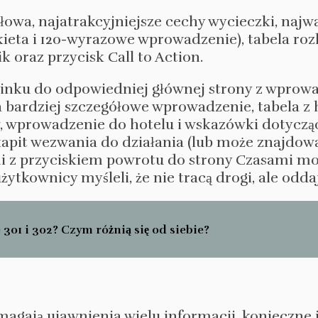
ułowa, najatrakcyjniejsze cechy wycieczki, najw
kieta i 120-wyrazowe wprowadzenie), tabela roz
 oraz przycisk Call to Action.
 linku do odpowiedniej głównej strony z wprow
a bardziej szczegółowe wprowadzenie, tabela
, wprowadzenie do hotelu i wskazówki dotyczące
apit wezwania do działania (lub może znajdowa
ami z przyciskiem powrotu do strony Czasami mo
ytkownicy myśleli, że nie tracą drogi, ale odda
 301 i 302? Czym różnią się od siebie?
magają ujawnienia wielu informacji, konieczne 