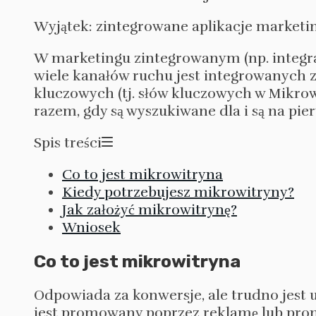
Wyjątek: zintegrowane aplikacje market
W marketingu zintegrowanym (np. integra
wiele kanałów ruchu jest integrowanych
kluczowych (tj. słów kluczowych w Mikrow
razem, gdy są wyszukiwane dla i są na pie
Spis treści
Co to jest mikrowitryna
Kiedy potrzebujesz mikrowitryny?
Jak założyć mikrowitrynę?
Wniosek
Co to jest mikrowitryna
Odpowiada za konwersje, ale trudno jest 
jest promowany poprzez reklamę lub promo