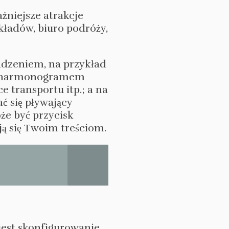
ażniejsze atrakcje
kładów, biuro podróży,
adzeniem, na przykład
 z harmonogramem
 transportu itp.; a na
ć się pływający
że być przycisk
ją się Twoim treściom.
jest skonfigurowanie