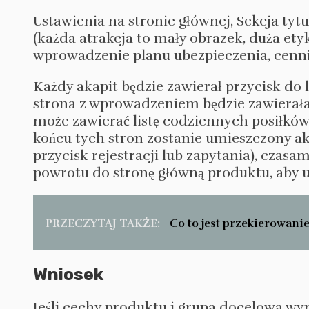
Ustawienia na stronie głównej, Sekcja tyt
(każda atrakcja to mały obrazek, duża ety
wprowadzenie planu ubezpieczenia, cennik
Każdy akapit będzie zawierał przycisk do
strona z wprowadzeniem będzie zawierał
może zawierać listę codziennych posiłków
końcu tych stron zostanie umieszczony ak
przycisk rejestracji lub zapytania), czas
powrotu do stronę główną produktu, aby uż
PRZECZYTAJ TAKŻE:
Co to jest przekierowanie
Wniosek
Jeśli cechy produktu i grupa docelowa wy