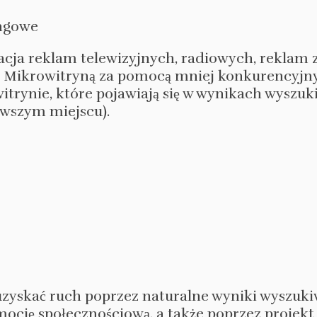
ingowe
cja reklam telewizyjnych, radiowych, reklam z
 z Mikrowitryną za pomocą mniej konkurencyjn
itrynie, które pojawiają się w wynikach wyszu
rwszym miejscu).
uzyskać ruch poprzez naturalne wyniki wyszukiw
cję społecznościową, a także poprzez projekt