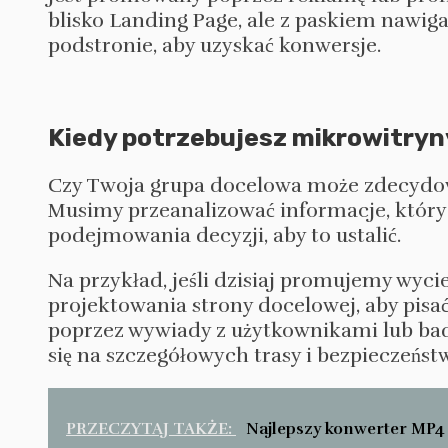
blisko Landing Page, ale z paskiem nawig
podstronie, aby uzyskać konwersje.
Kiedy potrzebujesz mikrowitryn
Czy Twoja grupa docelowa może zdecydować
Musimy przeanalizować informacje, któryc
podejmowania decyzji, aby to ustalić.
Na przykład, jeśli dzisiaj promujemy wyc
projektowania strony docelowej, aby pisa
poprzez wywiady z użytkownikami lub bad
się na szczegółowych trasy i bezpieczeńst
PRZECZYTAJ TAKŻE:
Najlepszy konwerter MP4 