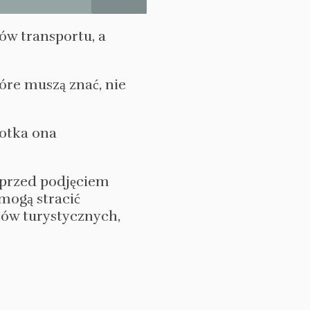
ów transportu, a
tóre muszą znać, nie
potka ona
 przed podjęciem
mogą stracić
któw turystycznych,