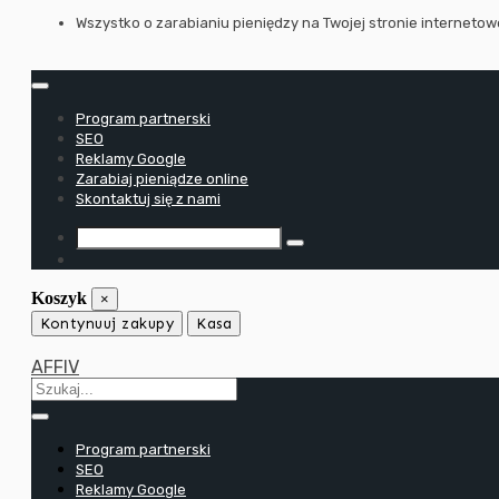
Przejdź
Wszystko o zarabianiu pieniędzy na Twojej stronie internetow
do
treści
Program partnerski
SEO
Reklamy Google
Zarabiaj pieniądze online
Skontaktuj się z nami
Koszyk
×
Kontynuuj zakupy
Kasa
AFFIV
Program partnerski
SEO
Reklamy Google