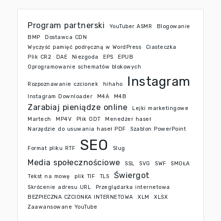
Program partnerski
YouTuber ASMR
Blogowanie
BMP
Dostawca CDN
Wyczyść pamięć podręczną w WordPress
Ciasteczka
Plik CR2
DAE
Niezgoda
EPS
EPUB
Oprogramowanie schematów blokowych
Instagram
Rozpoznawanie czcionek
hihaho
Instagram Downloader
M4A
M4B
Zarabiaj pieniądze online
Lejki marketingowe
Martech
MP4V
Plik ODT
Menedżer haseł
Narzędzie do usuwania haseł PDF
Szablon PowerPoint
SEO
Format pliku RTF
Slug
Media społecznościowe
SSL
SVG
SWF
SMOŁA
Świergot
Tekst na mowę
plik TIF
TLS
Skrócenie adresu URL
Przeglądarka internetowa
BEZPIECZNA CZCIONKA INTERNETOWA
XLM
XLSX
Zaawansowane YouTube