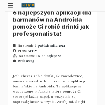
Przejdź
do
6 najlepszych aplikacji dla
treści
barmanów na Androida
pomoże Ci robić drinki jak
profesjonalista!
Na stronie
6 października 2022
Przez
AFFIV
Na stronie
To, co najlepsze
Brak uwag
Jeśli chcesz robić drinki jak zawodowiec,
musisz sprawdzić te niesamowite aplikacje
barmańskie na Androida. Te aplikacje są
wyposażone w funkcje, które pomogą Ci
stworzyć każdy napój, a wszystkie są
naprawdę łatwe w użyciu. Zaufaj mi, dzięki