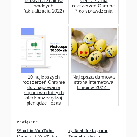
usuwania znaków
sieć VPN dla
wodnych
rozszerzeń Chrome
(aktualizacja 2022)
7 do sprawdzenia
10 najlepszych
Najlepsza darmowa
rozszerzeń Chrome
strona internetowa
do znajdowania
Emoji w 2022 r.
kuponów i dobrych
ofert: oszczędzaj
pieniądze i czas
podczas zakupów
online...
Powiązane
What is YouTube
17 Best Instagram
Vanced ? YouTube
Downloader to