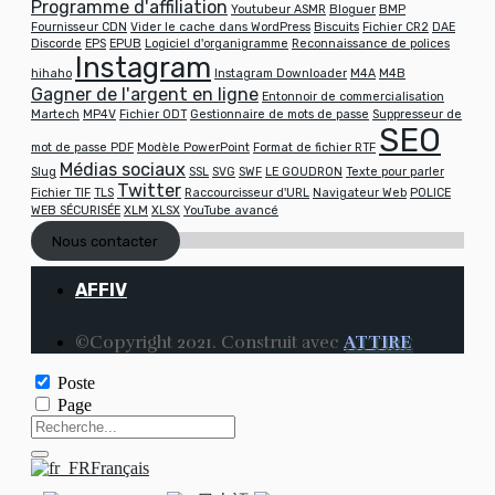
Programme d'affiliation
Youtubeur ASMR
Bloguer
BMP
Fournisseur CDN
Vider le cache dans WordPress
Biscuits
Fichier CR2
DAE
Discorde
EPS
EPUB
Logiciel d'organigramme
Reconnaissance de polices
Instagram
hihaho
Instagram Downloader
M4A
M4B
Gagner de l'argent en ligne
Entonnoir de commercialisation
Martech
MP4V
Fichier ODT
Gestionnaire de mots de passe
Suppresseur de
SEO
mot de passe PDF
Modèle PowerPoint
Format de fichier RTF
Médias sociaux
Slug
SSL
SVG
SWF
LE GOUDRON
Texte pour parler
Twitter
Fichier TIF
TLS
Raccourcisseur d'URL
Navigateur Web
POLICE
WEB SÉCURISÉE
XLM
XLSX
YouTube avancé
Nous contacter
AFFIV
©Copyright 2021. Construit avec
ATTIRE
Poste
Page
Français