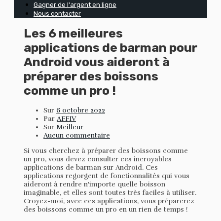
Gagner de l'argent en ligne
Nous contacter
Les 6 meilleures
applications de barman pour
Android vous aideront à
préparer des boissons
comme un pro !
Sur
6 octobre 2022
Par
AFFIV
Sur
Meilleur
Aucun commentaire
Si vous cherchez à préparer des boissons comme
un pro, vous devez consulter ces incroyables
applications de barman sur Android. Ces
applications regorgent de fonctionnalités qui vous
aideront à rendre n'importe quelle boisson
imaginable, et elles sont toutes très faciles à utiliser.
Croyez-moi, avec ces applications, vous préparerez
des boissons comme un pro en un rien de temps !