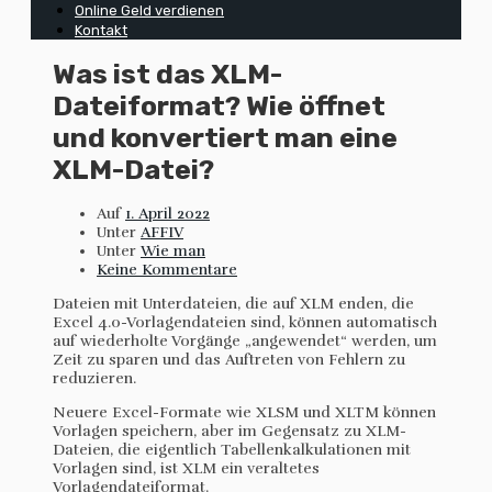
Online Geld verdienen
Kontakt
Was ist das XLM-
Dateiformat? Wie öffnet
und konvertiert man eine
XLM-Datei?
Auf
1. April 2022
Unter
AFFIV
Unter
Wie man
Keine Kommentare
Dateien mit Unterdateien, die auf XLM enden, die
Excel 4.0-Vorlagendateien sind, können automatisch
auf wiederholte Vorgänge „angewendet“ werden, um
Zeit zu sparen und das Auftreten von Fehlern zu
reduzieren.
Neuere Excel-Formate wie XLSM und XLTM können
Vorlagen speichern, aber im Gegensatz zu XLM-
Dateien, die eigentlich Tabellenkalkulationen mit
Vorlagen sind, ist XLM ein veraltetes
Vorlagendateiformat.