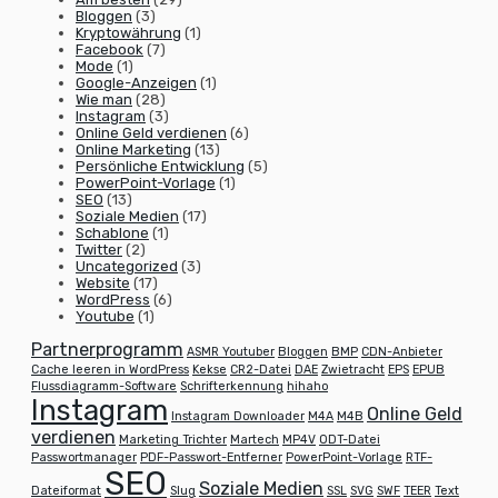
Bloggen
(3)
Kryptowährung
(1)
Facebook
(7)
Mode
(1)
Google-Anzeigen
(1)
Wie man
(28)
Instagram
(3)
Online Geld verdienen
(6)
Online Marketing
(13)
Persönliche Entwicklung
(5)
PowerPoint-Vorlage
(1)
SEO
(13)
Soziale Medien
(17)
Schablone
(1)
Twitter
(2)
Uncategorized
(3)
Website
(17)
WordPress
(6)
Youtube
(1)
Partnerprogramm
ASMR Youtuber
Bloggen
BMP
CDN-Anbieter
Cache leeren in WordPress
Kekse
CR2-Datei
DAE
Zwietracht
EPS
EPUB
Flussdiagramm-Software
Schrifterkennung
hihaho
Instagram
Online Geld
Instagram Downloader
M4A
M4B
verdienen
Marketing Trichter
Martech
MP4V
ODT-Datei
Passwortmanager
PDF-Passwort-Entferner
PowerPoint-Vorlage
RTF-
SEO
Soziale Medien
Dateiformat
Slug
SSL
SVG
SWF
TEER
Text