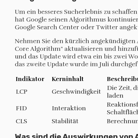
Um ein besseres Sucherlebnis zu schaffen 
hat Google seinen Algorithmus kontinuier
Google Search Center oder Twitter angek
Nehmen Sie den kürzlich angekündigten Al
Core Algorithm“ aktualisieren und hinzuf
und das Update wird etwa ein bis zwei W
das zweite Update wurde im Juli durchgef
Indikator
Kerninhalt
Beschrei
Die Zeit, 
LCP
Geschwindigkeit
laden
Reaktionsf
FID
Interaktion
Schaltfläc
CLS
Stabilität
Berechnun
Was sind die Auswirkungen von