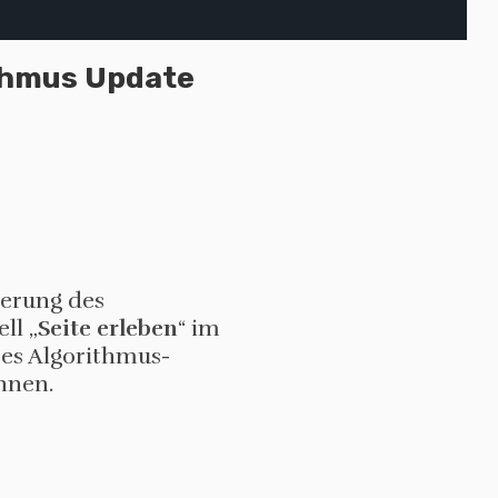
thmus Update
ierung des
ll „
Seite erleben
“ im
ses Algorithmus-
nnen.