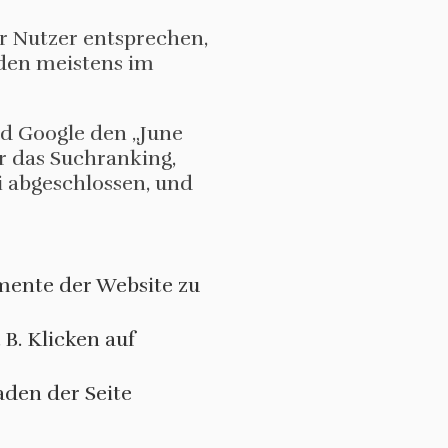
er Nutzer entsprechen,
rden meistens im
rd Google den „June
ür das Suchranking,
i abgeschlossen, und
emente der Website zu
 B. Klicken auf
den der Seite