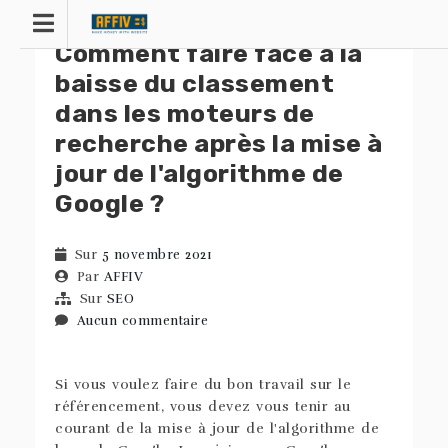
Skip
to
Comment faire face à la
content
baisse du classement
dans les moteurs de
recherche après la mise à
jour de l'algorithme de
Google ?
Sur
5 novembre 2021
Par
AFFIV
Sur
SEO
Aucun commentaire
Si vous voulez faire du bon travail sur le
référencement, vous devez vous tenir au
courant de la mise à jour de l'algorithme de