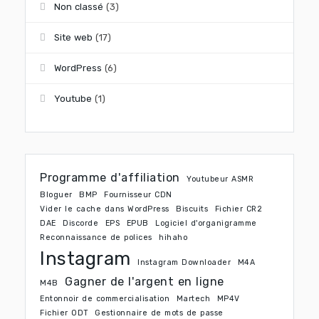
Non classé
(3)
Site web
(17)
WordPress
(6)
Youtube
(1)
Programme d'affiliation
Youtubeur ASMR
Bloguer
BMP
Fournisseur CDN
Vider le cache dans WordPress
Biscuits
Fichier CR2
DAE
Discorde
EPS
EPUB
Logiciel d'organigramme
Reconnaissance de polices
hihaho
Instagram
Instagram Downloader
M4A
Gagner de l'argent en ligne
M4B
Entonnoir de commercialisation
Martech
MP4V
Fichier ODT
Gestionnaire de mots de passe