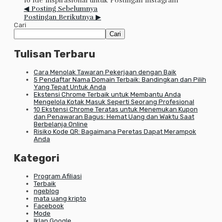
16 Ide Inspirasional untuk Postingan Instagram
◀ Posting Sebelumnya
Postingan Berikutnya ▶
Cari
Cari
Tulisan Terbaru
Cara Menolak Tawaran Pekerjaan dengan Baik
5 Pendaftar Nama Domain Terbaik: Bandingkan dan Pilih
Yang Tepat Untuk Anda
Ekstensi Chrome Terbaik untuk Membantu Anda
Mengelola Kotak Masuk Seperti Seorang Profesional
10 Ekstensi Chrome Teratas untuk Menemukan Kupon
dan Penawaran Bagus: Hemat Uang dan Waktu Saat
Berbelanja Online
Risiko Kode QR: Bagaimana Peretas Dapat Merampok
Anda
Kategori
Program Afiliasi
Terbaik
ngeblog
mata uang kripto
Facebook
Mode
Iklan Google