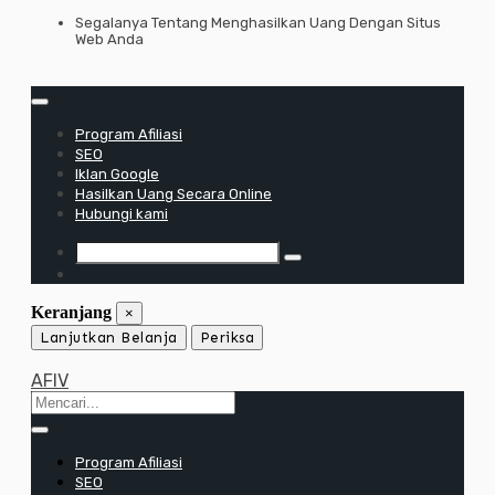
Lewati
Segalanya Tentang Menghasilkan Uang Dengan Situs
Web Anda
ke
konten
Program Afiliasi
SEO
Iklan Google
Hasilkan Uang Secara Online
Hubungi kami
Keranjang
×
Lanjutkan Belanja
Periksa
AFIV
Program Afiliasi
SEO