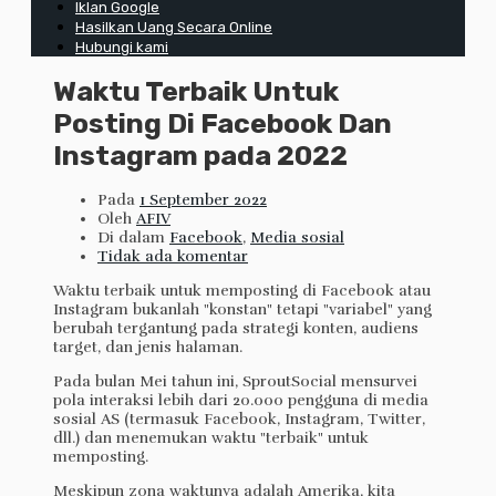
Iklan Google
Hasilkan Uang Secara Online
Hubungi kami
Waktu Terbaik Untuk
Posting Di Facebook Dan
Instagram pada 2022
Pada
1 September 2022
Oleh
AFIV
Di dalam
Facebook
,
Media sosial
Tidak ada komentar
Waktu terbaik untuk memposting di Facebook atau
Instagram bukanlah "konstan" tetapi "variabel" yang
berubah tergantung pada strategi konten, audiens
target, dan jenis halaman.
Pada bulan Mei tahun ini, SproutSocial mensurvei
pola interaksi lebih dari 20.000 pengguna di media
sosial AS (termasuk Facebook, Instagram, Twitter,
dll.) dan menemukan waktu "terbaik" untuk
memposting.
Meskipun zona waktunya adalah Amerika, kita