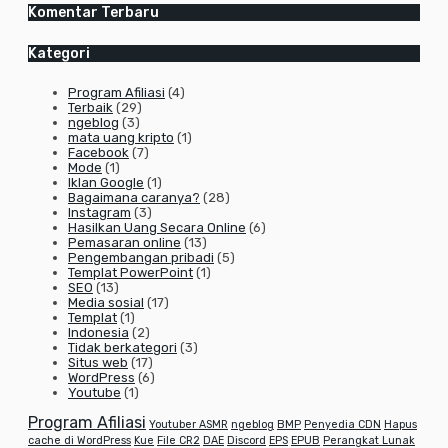
Komentar Terbaru
Kategori
Program Afiliasi
(4)
Terbaik
(29)
ngeblog
(3)
mata uang kripto
(1)
Facebook
(7)
Mode
(1)
Iklan Google
(1)
Bagaimana caranya?
(28)
Instagram
(3)
Hasilkan Uang Secara Online
(6)
Pemasaran online
(13)
Pengembangan pribadi
(5)
Templat PowerPoint
(1)
SEO
(13)
Media sosial
(17)
Templat
(1)
Indonesia
(2)
Tidak berkategori
(3)
Situs web
(17)
WordPress
(6)
Youtube
(1)
Program Afiliasi
Youtuber ASMR
ngeblog
BMP
Penyedia CDN
Hapus
cache di WordPress
Kue
File CR2
DAE
Discord
EPS
EPUB
Perangkat Lunak