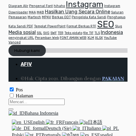
Instagram
Diagram Alir
Pengenal Font
hihaho
Instagram
Hasilkan Uang Secara Online
Downloader
M4A
M4B
Saluran
Pemasaran
Martech
MP4V
Berkas ODT
Pengelola Kata Sandi
Penghapus
SEO
Kata Sandi PDF
Templat PowerPoint
Format Berkas RTF
Slug
Media sosial
Indonesia
SSL
SVG
SWF
TER
Teks pidato
file TIF
TLS
penyingkat URL
Peramban Web
FONT AMAN WEB
XLM
XLSX
YouTube
Vanced
Hubungi kami
AFIV
©Hak Cipta 2021. Dibangun dengan
PAKAIAN
Pos
Halaman
Bahasa Indonesia
English
Français
日本語
Deutsch (Sie)
Italiano
Polski
Português
ไทย
Español