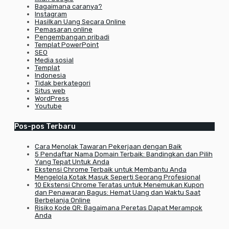
Bagaimana caranya?
Instagram
Hasilkan Uang Secara Online
Pemasaran online
Pengembangan pribadi
Templat PowerPoint
SEO
Media sosial
Templat
Indonesia
Tidak berkategori
Situs web
WordPress
Youtube
Pos-pos Terbaru
Cara Menolak Tawaran Pekerjaan dengan Baik
5 Pendaftar Nama Domain Terbaik: Bandingkan dan Pilih
Yang Tepat Untuk Anda
Ekstensi Chrome Terbaik untuk Membantu Anda
Mengelola Kotak Masuk Seperti Seorang Profesional
10 Ekstensi Chrome Teratas untuk Menemukan Kupon
dan Penawaran Bagus: Hemat Uang dan Waktu Saat
Berbelanja Online
Risiko Kode QR: Bagaimana Peretas Dapat Merampok
Anda