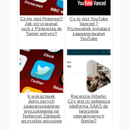
Czym jest Pinterest?
Co to jest YouTube
Jak przyciągnąć
Vanced ?
ruch z Pinteresta do
Przewodnik instalacji
Twojej witryny?
zaawansowanej
YouTube
6 wskazówek
Recenzja Hihaho:
dotyczących
Czy jest to najlepsza
zaawansowanego
platforma SAAS do
wyszukiwania na
tworzenia
Twitterze! Zdobądź
interaktywnych
wszystkie wirusowe
filmów?
tweety z