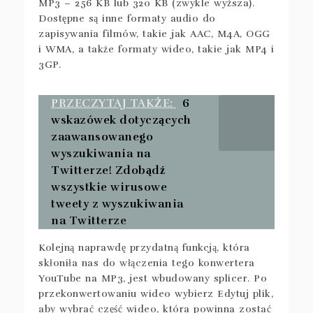
MP3 – 256 KB lub 320 KB (zwykle wyższa).
Dostępne są inne formaty audio do
zapisywania filmów, takie jak AAC, M4A, OGG
i WMA, a także formaty wideo, takie jak MP4 i
3GP.
PRZECZYTAJ TAKŻE:
6
wskazówek dotyczących
zaawansowanego
wyszukiwania na
Twitterze! Zdobądź
wszystkie wirusowe
tweety z wyszukiwania
na Twitterze
Kolejną naprawdę przydatną funkcją, która
skłoniła nas do włączenia tego konwertera
YouTube na MP3, jest wbudowany splicer. Po
przekonwertowaniu wideo wybierz Edytuj plik,
aby wybrać część wideo, która powinna zostać