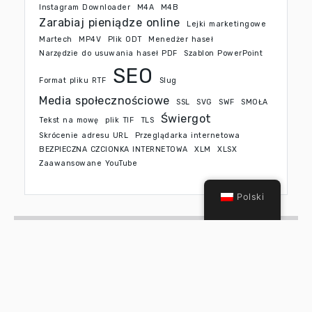
Instagram Downloader
M4A
M4B
Zarabiaj pieniądze online
Lejki marketingowe
Martech
MP4V
Plik ODT
Menedżer haseł
Narzędzie do usuwania haseł PDF
Szablon PowerPoint
SEO
Format pliku RTF
Slug
Media społecznościowe
SSL
SVG
SWF
SMOŁA
Świergot
Tekst na mowę
plik TIF
TLS
Skrócenie adresu URL
Przeglądarka internetowa
BEZPIECZNA CZCIONKA INTERNETOWA
XLM
XLSX
Zaawansowane YouTube
Polski
Skontaktuj się z nami
AFFIV
©Copyright 2021. Zbudowany Z
ATTIRE