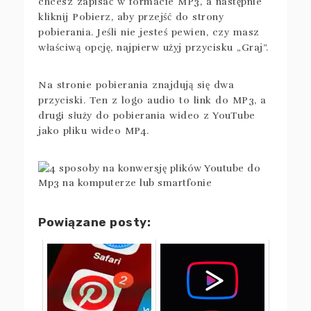
chcesz zapisać w formacie MP3, a następnie
kliknij Pobierz, aby przejść do strony
pobierania. Jeśli nie jesteś pewien, czy masz
właściwą opcję, najpierw użyj przycisku „Graj”.
Na stronie pobierania znajdują się dwa
przyciski. Ten z logo audio to link do MP3, a
drugi służy do pobierania wideo z YouTube
jako pliku wideo MP4.
Powiązane posty: