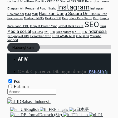
cache di WordPress
Kue
File CR2
DAE
Discord
EPS
EPUB
Perangkat Lunak
Instagram
Diagram Alir
Pengenal Font
hihaho
Instagram
Hasilkan Uang Secara Online
Downloader
M4A
M4B
Saluran
Pemasaran
Martech
MP4V
Berkas ODT
Pengelola Kata Sandi
Penghapus
SEO
Kata Sandi PDF
Templat PowerPoint
Format Berkas RTF
Slug
Media sosial
Indonesia
SSL
SVG
SWF
TER
Teks pidato
file TIF
TLS
penyingkat URL
Peramban Web
FONT AMAN WEB
XLM
XLSX
YouTube
Vanced
Hubungi kami
AFIV
©Hak Cipta 2021. Dibangun dengan
PAKAIAN
Pos
Halaman
Bahasa Indonesia
English
Français
日本語
Deutsch (Sie)
Italiano