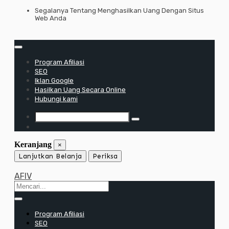
Lewati
Segalanya Tentang Menghasilkan Uang Dengan Situs
Web Anda
ke
konten
Program Afiliasi
SEO
Iklan Google
Hasilkan Uang Secara Online
Hubungi kami
Keranjang
×
Lanjutkan Belanja
Periksa
AFIV
Program Afiliasi
SEO