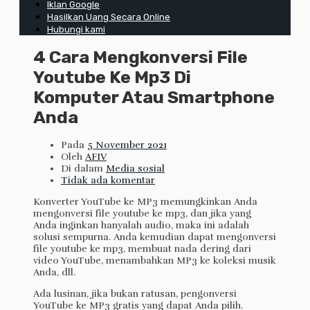
Iklan Google
Hasilkan Uang Secara Online
Hubungi kami
4 Cara Mengkonversi File
Youtube Ke Mp3 Di
Komputer Atau Smartphone
Anda
Pada
5 November 2021
Oleh
AFIV
Di dalam
Media sosial
Tidak ada komentar
Konverter YouTube ke MP3 memungkinkan Anda
mengonversi file youtube ke mp3, dan jika yang
Anda inginkan hanyalah audio, maka ini adalah
solusi sempurna. Anda kemudian dapat mengonversi
file youtube ke mp3, membuat nada dering dari
video YouTube, menambahkan MP3 ke koleksi musik
Anda, dll.
Ada lusinan, jika bukan ratusan, pengonversi
YouTube ke MP3 gratis yang dapat Anda pilih.