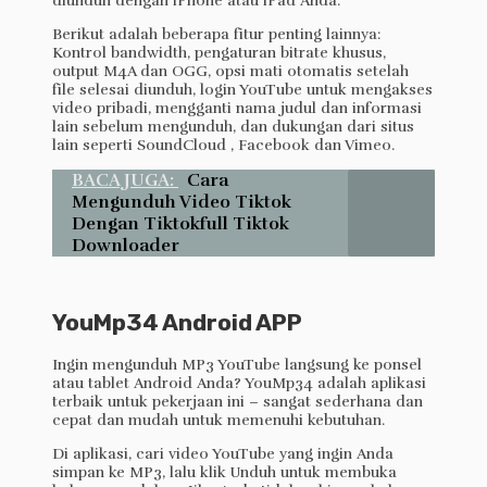
diunduh dengan iPhone atau iPad Anda.
Berikut adalah beberapa fitur penting lainnya:
Kontrol bandwidth, pengaturan bitrate khusus,
output M4A dan OGG, opsi mati otomatis setelah
file selesai diunduh, login YouTube untuk mengakses
video pribadi, mengganti nama judul dan informasi
lain sebelum mengunduh, dan dukungan dari situs
lain seperti SoundCloud , Facebook dan Vimeo.
BACA JUGA:
Cara
Mengunduh Video Tiktok
Dengan Tiktokfull Tiktok
Downloader
YouMp34 Android APP
Ingin mengunduh MP3 YouTube langsung ke ponsel
atau tablet Android Anda? YouMp34 adalah aplikasi
terbaik untuk pekerjaan ini – sangat sederhana dan
cepat dan mudah untuk memenuhi kebutuhan.
Di aplikasi, cari video YouTube yang ingin Anda
simpan ke MP3, lalu klik Unduh untuk membuka