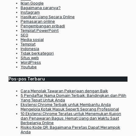
Iklan Google
Bagaimana caranya?
Instagram
Hasilkan Uang Secara Online
Pemasaran online
Pengembangan pribadi
Templat PowerPoint
SEO
Media sosial
Templat
Indonesia
Tidak berkategori
Situs web
WordPress
Youtube
Pos-pos Terbaru
Cara Menolak Tawaran Pekerjaan dengan Baik
5 Pendaftar Nama Domain Terbaik: Bandingkan dan Pilih
Yang Tepat Untuk Anda
Ekstensi Chrome Terbaik untuk Membantu Anda
Mengelola Kotak Masuk Seperti Seorang Profesional
10 Ekstensi Chrome Teratas untuk Menemukan Kupon
dan Penawaran Bagus: Hemat Uang dan Waktu Saat
Berbelanja Online
Risiko Kode QR: Bagaimana Peretas Dapat Merampok
Anda