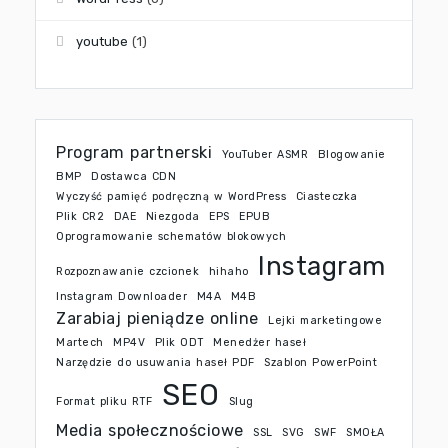
youtube
(1)
Program partnerski
YouTuber ASMR
Blogowanie
BMP
Dostawca CDN
Wyczyść pamięć podręczną w WordPress
Ciasteczka
Plik CR2
DAE
Niezgoda
EPS
EPUB
Oprogramowanie schematów blokowych
Instagram
Rozpoznawanie czcionek
hihaho
Instagram Downloader
M4A
M4B
Zarabiaj pieniądze online
Lejki marketingowe
Martech
MP4V
Plik ODT
Menedżer haseł
Narzędzie do usuwania haseł PDF
Szablon PowerPoint
SEO
Format pliku RTF
Slug
Media społecznościowe
SSL
SVG
SWF
SMOŁA