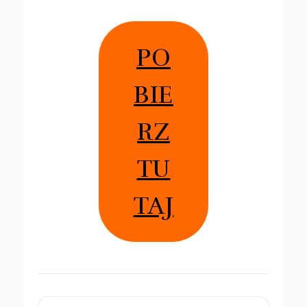
PO
BIE
RZ
TU
TAJ