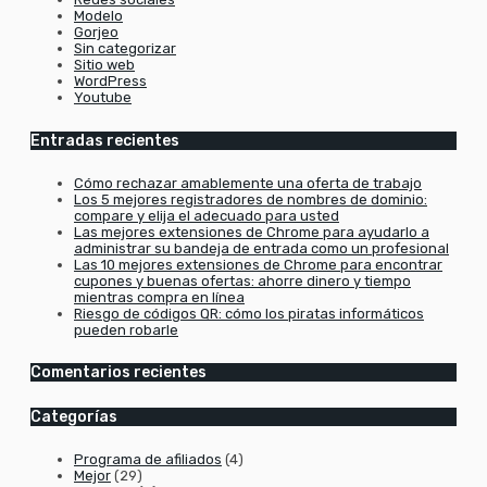
Modelo
Gorjeo
Sin categorizar
Sitio web
WordPress
Youtube
Entradas recientes
Cómo rechazar amablemente una oferta de trabajo
Los 5 mejores registradores de nombres de dominio:
compare y elija el adecuado para usted
Las mejores extensiones de Chrome para ayudarlo a
administrar su bandeja de entrada como un profesional
Las 10 mejores extensiones de Chrome para encontrar
cupones y buenas ofertas: ahorre dinero y tiempo
mientras compra en línea
Riesgo de códigos QR: cómo los piratas informáticos
pueden robarle
Comentarios recientes
Categorías
Programa de afiliados
(4)
Mejor
(29)