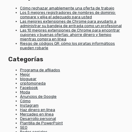
Cómo rechazar amablemente una oferta de trabajo
Los 5 mejores registradores de nombres de dominio:
compare y elija el adecuado para usted
Las mejores extensiones de Chrome para ayudarlo a
administrar su bandeja de entrada como un profesional
Las 10 mejores extensiones de Chrome para encontrar
cupones y buenas ofertas: ahorre dinero y tiempo
mientras compra en línea
Riesgo de códigos QR: cómo los piratas informáticos
pueden robarle
Categorías
Programa de afiliados
Mejor
bloguear
criptomoneda
Facebook
Moda
Anuncios de Google
Cómo
Instagram
Haz dinero en línea
Mercadeo en línea
Desarrollo personal
Plantilla de PowerPoint
SEO
Redes sociales