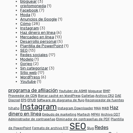
bloguear
(3)
criptomoneda
(1)
Facebook
(7)
Moda
(1)
Anuncios de Google
(1)
Cómo
(28)
Instagram
(3)
Haz dinero en línea
(6)
Mercadeo en línea
(13)
Desarrollo personal
(5)
Plantilla de PowerPoint
(1)
SEO
(13)
Redes sociales
(17)
Modelo
(1)
Gorjeo
(2)
Sin categorizar
(3)
Sitio web
(17)
WordPress
(6)
Youtube
(1)
programa de afiliación
Youtuber de ASMR
bloguear
BMP
Proveedor de CDN
Borrar caché en WordPress
Galletas
Archivo CR2
DAE
Discrod
EPS
EPUB
Software de diagrama de flujo
Reconocedor de fuentes
Instagram
Haz
hihaho
Instagram Downloader
M4A
M4B
dinero en línea
Embudo de marketing
Martech
MP4V
Archivo ODT
Administrador de contraseñas
Eliminador de contraseñas de PDF
Plantilla
SEO
Redes
de PowerPoint
Formato de archivo RTF
Slug