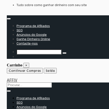
Saltar
Tudo sobre como ganhar dinheiro com seu site
para
o
conteúdo
Programa de Afiliados
SEO
Anúncios do Google
Ganhe Dinheiro Online
Contacte-nos
Carrinho
×
Continuar Compras
Saída
AFFIV
Programa de Afiliados
SEO
Anúncios do Google