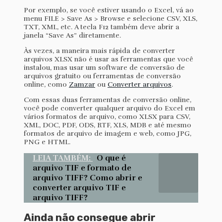
Por exemplo, se você estiver usando o Excel, vá ao
menu FILE > Save As > Browse e selecione CSV, XLS,
TXT, XML, etc. A tecla F12 também deve abrir a
janela “Save As” diretamente.
Às vezes, a maneira mais rápida de converter
arquivos XLSX não é usar as ferramentas que você
instalou, mas usar um software de conversão de
arquivos gratuito ou ferramentas de conversão
online, como
Zamzar
ou
Converter arquivos
.
Com essas duas ferramentas de conversão online,
você pode converter qualquer arquivo do Excel em
vários formatos de arquivo, como XLSX para CSV,
XML, DOC, PDF, ODS, RTF, XLS, MDB e até mesmo
formatos de arquivo de imagem e web, como JPG,
PNG e HTML.
LEIA TAMBÉM:
O que é
arquivo TIF e formato de
arquivo TIFF? Como abrir e
converter arquivo TIF e
arquivo TIFF?
Ainda não consegue abrir