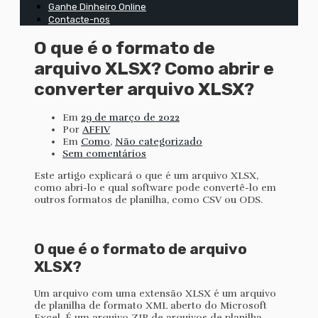
Ganhe Dinheiro Online
Contacte-nos
O que é o formato de
arquivo XLSX? Como abrir e
converter arquivo XLSX?
Em
29 de março de 2022
Por
AFFIV
Em
Como
,
Não categorizado
Sem comentários
Este artigo explicará o que é um arquivo XLSX,
como abri-lo e qual software pode convertê-lo em
outros formatos de planilha, como CSV ou ODS.
O que é o formato de arquivo
XLSX?
Um arquivo com uma extensão XLSX é um arquivo
de planilha de formato XML aberto do Microsoft
Excel. É um arquivo ZIP de arquivos de planilha