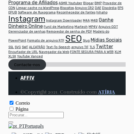
Programa de Afiliados
ASMR Youtuber
Blogar
BMP
Provedor de
CDN
Limpar cache no WordPress
Biscoitos
Arquivo CR2
DAE
Discórdia
EPS
EPUB
Software de fluxograma
Reconhecedor de fontes
hihaho
Instagram
Ganhe
Instagram Downloader
M4A
M4B
Dinheiro Online
Funil de Marketing
Martech
MP4V
Arquivo ODT
Gerenciador de senhas
Removedor de senha de PDF
Modelo do
SEO
Mídias Sociais
PowerPoint
Formato de arquivo RTF
Slug
Twitter
SSL
SVG
SWF
ALCATRÃO
Text-To-Speech
arquivo TIF
TLS
Encurtador de URL
Navegador da Web
FONTE SEGURA PARA A WEB
XLM
XLSX
YouTube Vanced
Contacte-nos
AFFIV
©Copyright 2021. Construído com
ATÍRIA
Correio
Página
Português