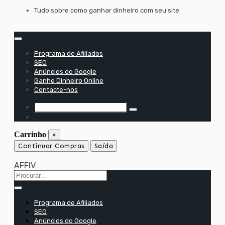
Saltar
Tudo sobre como ganhar dinheiro com seu site
para
o
conteúdo
Programa de Afiliados
SEO
Anúncios do Google
Ganhe Dinheiro Online
Contacte-nos
Carrinho
×
Continuar Compras
Saída
AFFIV
Programa de Afiliados
SEO
Anúncios do Google