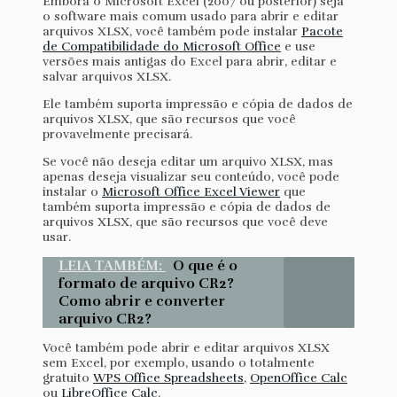
Embora o Microsoft Excel (2007 ou posterior) seja
o software mais comum usado para abrir e editar
arquivos XLSX, você também pode instalar
Pacote
de Compatibilidade do Microsoft Office
e use
versões mais antigas do Excel para abrir, editar e
salvar arquivos XLSX.
Ele também suporta impressão e cópia de dados de
arquivos XLSX, que são recursos que você
provavelmente precisará.
Se você não deseja editar um arquivo XLSX, mas
apenas deseja visualizar seu conteúdo, você pode
instalar o
Microsoft Office Excel Viewer
que
também suporta impressão e cópia de dados de
arquivos XLSX, que são recursos que você deve
usar.
LEIA TAMBÉM:
O que é o
formato de arquivo CR2?
Como abrir e converter
arquivo CR2?
Você também pode abrir e editar arquivos XLSX
sem Excel, por exemplo, usando o totalmente
gratuito
WPS Office Spreadsheets
,
OpenOffice Calc
ou
LibreOffice Calc
.