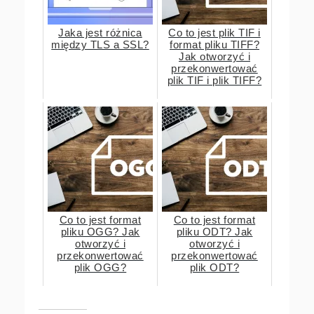
Jaka jest różnica
Co to jest plik TIF i
między TLS a SSL?
format pliku TIFF?
Jak otworzyć i
przekonwertować
plik TIF i plik TIFF?
Co to jest format
Co to jest format
pliku OGG? Jak
pliku ODT? Jak
otworzyć i
otworzyć i
przekonwertować
przekonwertować
plik OGG?
plik ODT?