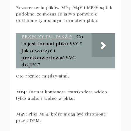
Rozszerzenia plików MP4, M4V i MP4V są tak
podobne, że można je łatwo pomylić z
dokładnie tym samym formatem pliku.
PRZECZYTAJ TAKŻE:
Co
to jest format pliku SVG?
Jak otworzyć i
przekonwertować SVG
do JPG?
Oto różnice między nimi.
MP4
: Format kontenera transkodera wideo,
tylko audio i wideo w pliku.
M4V
: Pliki MP4, które mogą być chronione
przez DRM.