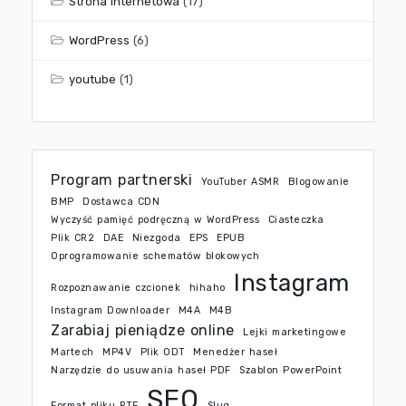
Strona internetowa
(17)
WordPress
(6)
youtube
(1)
Program partnerski
YouTuber ASMR
Blogowanie
BMP
Dostawca CDN
Wyczyść pamięć podręczną w WordPress
Ciasteczka
Plik CR2
DAE
Niezgoda
EPS
EPUB
Oprogramowanie schematów blokowych
Instagram
Rozpoznawanie czcionek
hihaho
Instagram Downloader
M4A
M4B
Zarabiaj pieniądze online
Lejki marketingowe
Martech
MP4V
Plik ODT
Menedżer haseł
Narzędzie do usuwania haseł PDF
Szablon PowerPoint
SEO
Format pliku RTF
Slug