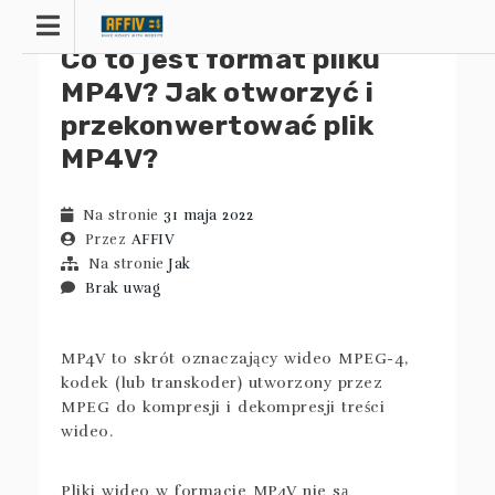
Przejdź
do
Co to jest format pliku
treści
MP4V? Jak otworzyć i
przekonwertować plik
MP4V?
Na stronie
31 maja 2022
Przez
AFFIV
Na stronie
Jak
Brak uwag
MP4V to skrót oznaczający wideo MPEG-4,
kodek (lub transkoder) utworzony przez
MPEG do kompresji i dekompresji treści
wideo.
Pliki wideo w formacie MP4V nie są