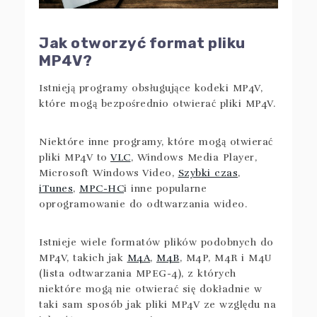
Jak otworzyć format pliku
MP4V?
Istnieją programy obsługujące kodeki MP4V,
które mogą bezpośrednio otwierać pliki MP4V.
Niektóre inne programy, które mogą otwierać
pliki MP4V to
VLC
, Windows Media Player,
Microsoft Windows Video,
Szybki czas
,
iTunes
,
MPC-HC
i inne popularne
oprogramowanie do odtwarzania wideo.
Istnieje wiele formatów plików podobnych do
MP4V, takich jak
M4A
,
M4B
, M4P, M4R i M4U
(lista odtwarzania MPEG-4), z których
niektóre mogą nie otwierać się dokładnie w
taki sam sposób jak pliki MP4V ze względu na