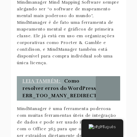
Mindmanager Mind Mapping Software sempre
alegando ser “o software de mapeamento
mental mais poderoso do mundo”,
MindManager é de fato uma ferramenta de
mapeamento mental e gráficos de primeira
classe. Ele já está em uso em organizações
corporativas como Procter & Gamble e
conEdison, e MindManager também está
disponível para compra individual sob uma
única licença.
LEIA TAMBÉM:
Como
resolver erros do WordPress
ERR_TOO_MANY_REDIRECTS
MindManager é uma ferramenta poderosa
com muitas ferramentas úteis de integração
de dados e pode ser usado integrando-se
Português
com o Office 365 para que os dados possam
ser extraídos diretamente de aplicativos