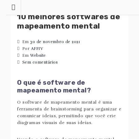
Saltar
para
10 melhores softwares de
o
conteúdo
mapeamento mental
Em
30 de novembro de 2021
Por
AFFIV
Em
Website
Sem comentários
O que é software de
mapeamento mental?
O software de mapeamento mental é uma
ferramenta de brainstorming para organizar e
comunicar ideias, permitindo que você crie
diagramas visuais de suas ideias.