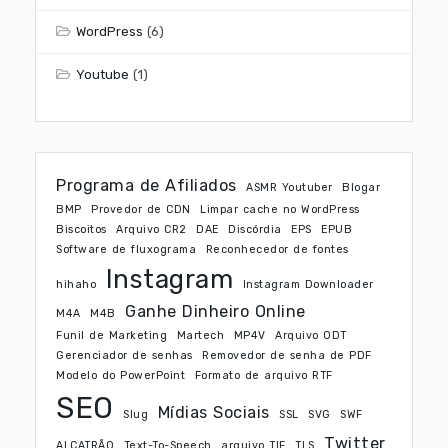
WordPress
(6)
Youtube
(1)
Programa de Afiliados
ASMR Youtuber
Blogar
BMP
Provedor de CDN
Limpar cache no WordPress
Biscoitos
Arquivo CR2
DAE
Discórdia
EPS
EPUB
Software de fluxograma
Reconhecedor de fontes
Instagram
hihaho
Instagram Downloader
Ganhe Dinheiro Online
M4A
M4B
Funil de Marketing
Martech
MP4V
Arquivo ODT
Gerenciador de senhas
Removedor de senha de PDF
Modelo do PowerPoint
Formato de arquivo RTF
SEO
Mídias Sociais
Slug
SSL
SVG
SWF
Twitter
ALCATRÃO
Text-To-Speech
arquivo TIF
TLS