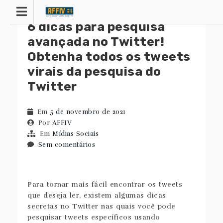
Saltar
para
6 dicas para pesquisa
o
conteúdo
avançada no Twitter!
Obtenha todos os tweets
virais da pesquisa do
Twitter
Em
5 de novembro de 2021
Por
AFFIV
Em
Mídias Sociais
Sem comentários
Para tornar mais fácil encontrar os tweets
que deseja ler, existem algumas dicas
secretas no Twitter nas quais você pode
pesquisar tweets específicos usando