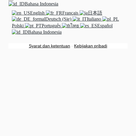
Bahasa Indonesia
English
Français
日本語
Deutsch (Sie)
Italiano
Polski
Português
ไทย
Español
Bahasa Indonesia
Syarat dan ketentuan
-
Kebijakan pribadi