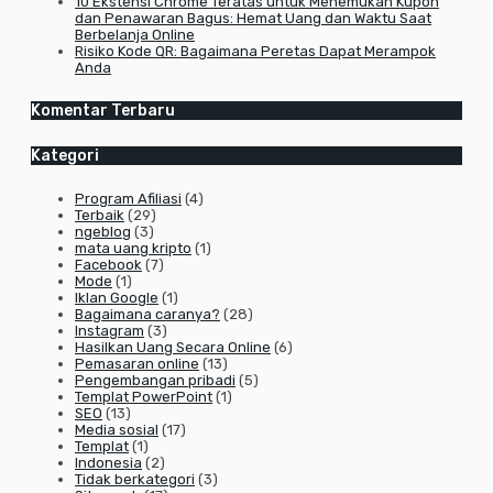
10 Ekstensi Chrome Teratas untuk Menemukan Kupon
dan Penawaran Bagus: Hemat Uang dan Waktu Saat
Berbelanja Online
Risiko Kode QR: Bagaimana Peretas Dapat Merampok
Anda
Komentar Terbaru
Kategori
Program Afiliasi
(4)
Terbaik
(29)
ngeblog
(3)
mata uang kripto
(1)
Facebook
(7)
Mode
(1)
Iklan Google
(1)
Bagaimana caranya?
(28)
Instagram
(3)
Hasilkan Uang Secara Online
(6)
Pemasaran online
(13)
Pengembangan pribadi
(5)
Templat PowerPoint
(1)
SEO
(13)
Media sosial
(17)
Templat
(1)
Indonesia
(2)
Tidak berkategori
(3)