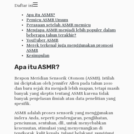
Daftar isi
Apa itu ASMR?
Pemicu ASMR Umum
Perasaan setelah ASMR memicu
Mengapa ASMR menjadi lebih populer dalam
beberapa tahun terakhir?
YouTuber ASMR
Merek terkenal juga menggunakan promosi
ASMR
Kesimpulan
Apa itu ASMR?
Respon Meridian Sensorik Otonom (ASMR). Istilah
ini diciptakan oleh Jennifer Allen pada tahun 2010
dan baru sejak itu menjadi lebih mapan, tetapi masih
banyak yang skeptis tentang ASMR karena tidak
banyak penjelasan ilmiah atau data penelitian yang
spesifik.
ASMR adalah proses sensorik yang menggunakan
indera Anda, seperti pendengaran, penglihatan,
penciuman, sentuhan, dll., untuk menyebabkan
kesemutan, stimulasi yang menyenangkan di
tengkorak, kulit kepala, tulang belakang, punggung,