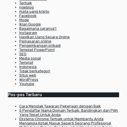
Terbaik
ngeblog
mata uang kripto
Facebook
Mode
Iklan Google
Bagaimana caranya?
Instagram
Hasilkan Uang Secara Online
Pemasaran online
Pengembangan pribadi
Templat PowerPoint
SEO
Media sosial
Templat
Indonesia
Tidak berkategori
Situs web
WordPress
Youtube
Pos-pos Terbaru
Cara Menolak Tawaran Pekerjaan dengan Baik
5 Pendaftar Nama Domain Terbaik: Bandingkan dan Pilih
Yang Tepat Untuk Anda
Ekstensi Chrome Terbaik untuk Membantu Anda
Mengelola Kotak Masuk Seperti Seorang Profesional