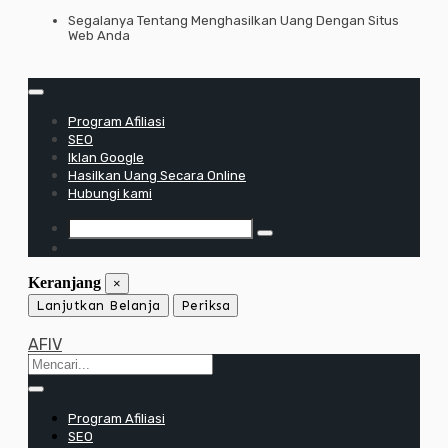
Lewati
Segalanya Tentang Menghasilkan Uang Dengan Situs
Web Anda
ke
konten
Program Afiliasi
SEO
Iklan Google
Hasilkan Uang Secara Online
Hubungi kami
Keranjang
×
Lanjutkan Belanja
Periksa
AFIV
Program Afiliasi
SEO