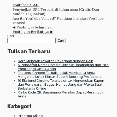
Youtuber ASMR
Penyingkat URL Terbaik di tahun 2022 (Gratis Dan
Mudah Digunakan)
Apa itu YouTube Vanced? Panduan Instalasi YouTube
Vanced
◀ Posting Sebelumnya
Postingan Berikutnya ▶
Cari
Cari
Tulisan Terbaru
Cara Menolak Tawaran Pekerjaan dengan Baik
5 Pendaftar Nama Domain Terbaik: Bandingkan dan Pilih
Yang Tepat Untuk Anda
Ekstensi Chrome Terbaik untuk Membantu Anda
Mengelola Kotak Masuk Seperti Seorang Profesional
10 Ekstensi Chrome Teratas untuk Menemukan Kupon
dan Penawaran Bagus: Hemat Uang dan Waktu Saat
Berbelanja Online
Risiko Kode QR: Bagaimana Peretas Dapat Merampok
Anda
Kategori
Program Afiliasi