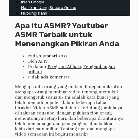
Iklan Google
Hasilkan Uang Secara Online
Hubungi kami
Apa itu ASMR? Youtuber
ASMR Terbaik untuk
Menenangkan Pikiran Anda
Pada
2 Januari 2022
Oleh
AFIV
Di dalam
Program Afiliasi
,
Pengembangan
pribadi
Tidak ada komentar
Mengapa ada orang yang makan di depan mikrofon
Mengapa orang membuat video tentang memukul
dan mengetuk sesuatu? Ini adalah kata kunci yang
telah menjadi populer dalam beberapa tahun
terakhir. Video ASMR sudah tak terhitung jumlahnya
di saluran YouTube, dengan puluhan ribu orang
menontonnya setiap hari, dan beberapa di antaranya
telah mencapai jutaan penayangan, atau bahkan
lebih dari satu miliar! Tentang apa dan mengapa
video semacam ini begitu menarik?