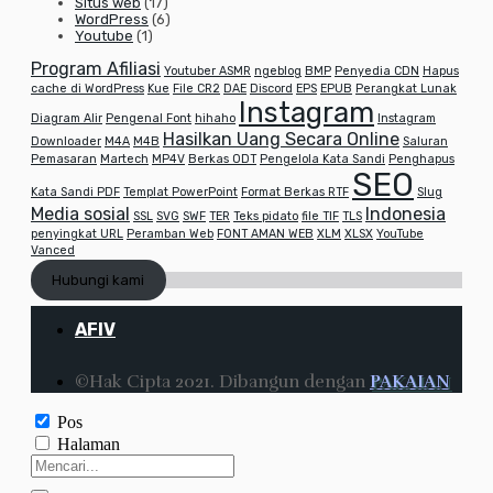
Situs web
(17)
WordPress
(6)
Youtube
(1)
Program Afiliasi
Youtuber ASMR
ngeblog
BMP
Penyedia CDN
Hapus
cache di WordPress
Kue
File CR2
DAE
Discord
EPS
EPUB
Perangkat Lunak
Instagram
Diagram Alir
Pengenal Font
hihaho
Instagram
Hasilkan Uang Secara Online
Downloader
M4A
M4B
Saluran
Pemasaran
Martech
MP4V
Berkas ODT
Pengelola Kata Sandi
Penghapus
SEO
Kata Sandi PDF
Templat PowerPoint
Format Berkas RTF
Slug
Media sosial
Indonesia
SSL
SVG
SWF
TER
Teks pidato
file TIF
TLS
penyingkat URL
Peramban Web
FONT AMAN WEB
XLM
XLSX
YouTube
Vanced
Hubungi kami
AFIV
©Hak Cipta 2021. Dibangun dengan
PAKAIAN
Pos
Halaman