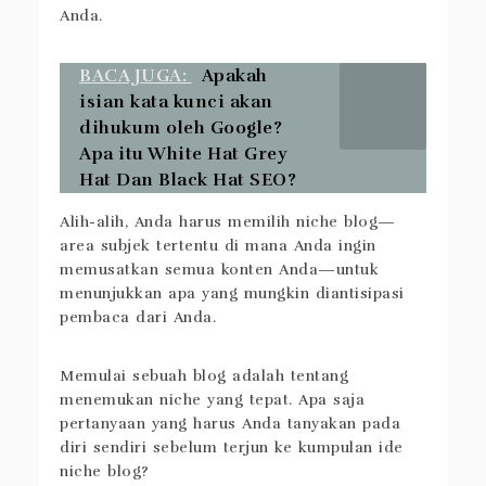
Anda.
BACA JUGA:
Apakah
isian kata kunci akan
dihukum oleh Google?
Apa itu White Hat Grey
Hat Dan Black Hat SEO?
Alih-alih, Anda harus memilih niche blog—
area subjek tertentu di mana Anda ingin
memusatkan semua konten Anda—untuk
menunjukkan apa yang mungkin diantisipasi
pembaca dari Anda.
Memulai sebuah blog adalah tentang
menemukan niche yang tepat. Apa saja
pertanyaan yang harus Anda tanyakan pada
diri sendiri sebelum terjun ke kumpulan ide
niche blog?