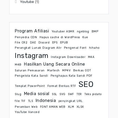
Youtube
(1)
Program Afiliasi
Youtuber ASMR
ngeblog
BMP
Penyedia CDN
Hapus cache di WordPress
Kue
File CR2
DAE
Discord
EPS
EPUB
Perangkat Lunak Diagram Alir
Pengenal Font
hihaho
Instagram
Instagram Downloader
M4A
Hasilkan Uang Secara Online
M4B
Saluran Pemasaran
Martech
MP4V
Berkas ODT
Pengelola Kata Sandi
Penghapus Kata Sandi PDF
SEO
Templat PowerPoint
Format Berkas RTF
Media sosial
Slug
SSL
SVG
SWF
TER
Teks pidato
Indonesia
file TIF
TLS
penyingkat URL
Peramban Web
FONT AMAN WEB
XLM
XLSX
YouTube Vanced