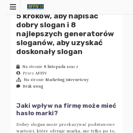
Przejdź
do
5 kroków, aby napisać
treści
dobry slogan i 8
najlepszych generatorów
sloganów, aby uzyskać
doskonały slogan
Na stronie
8 listopada 2021 r
Przez
AFFIV
Na stronie
Marketing internetowy
Brak uwag
Jaki wpływ na firmę może mieć
hasło marki?
Dobry slogan może przekazywać podstawowe
wartości, które oferuje marka, nie tylko po to,