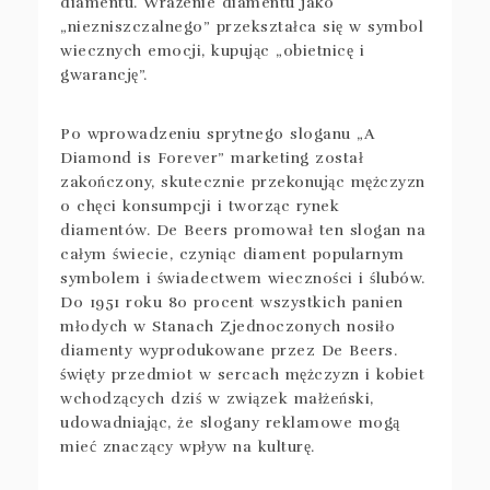
diamentu. Wrażenie diamentu jako
„niezniszczalnego” przekształca się w symbol
wiecznych emocji, kupując „obietnicę i
gwarancję”.
Po wprowadzeniu sprytnego sloganu „A
Diamond is Forever” marketing został
zakończony, skutecznie przekonując mężczyzn
o chęci konsumpcji i tworząc rynek
diamentów. De Beers promował ten slogan na
całym świecie, czyniąc diament popularnym
symbolem i świadectwem wieczności i ślubów.
Do 1951 roku 80 procent wszystkich panien
młodych w Stanach Zjednoczonych nosiło
diamenty wyprodukowane przez De Beers.
święty przedmiot w sercach mężczyzn i kobiet
wchodzących dziś w związek małżeński,
udowadniając, że slogany reklamowe mogą
mieć znaczący wpływ na kulturę.