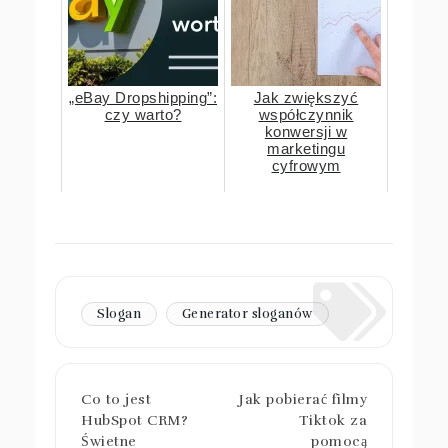
„eBay Dropshipping”:
Jak zwiększyć
czy warto?
współczynnik
konwersji w
marketingu
cyfrowym
Slogan
Generator sloganów
Co to jest
Jak pobierać filmy
HubSpot CRM?
Tiktok za
Świetne
pomocą