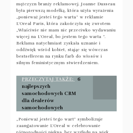
mężczyzn branży reklamowej. Joanne Dusseau
była pierwszą modelką, która użyła wyrażenia
„ponieważ jesteś tego warta” w reklamie
L'Oreal Paris, która zakończyła się zwrotem
„Właściwie nie mam nic przeciwko wydawaniu
więcej na L'Oreal, bo jestem tego warta ”.
Reklama natychmiast zyskała uznanie i
oddźwięk wśród kobiet, stając się wówczas
bestsellerem na rynku farb do włosów i
silnym feministycznym stwierdzeniem.
PRZECZYTAJ TAKŻE:
6
najlepszych
samochodowych CRM
dla dealerów
samochodowych
„Ponieważ jesteś tego wart” symbolizuje
zaangażowanie L'Oreal w celebrowanie
różnorodności piękna, bez względu na wiek,