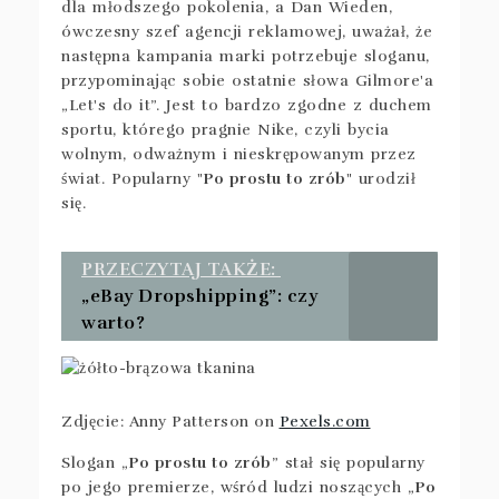
dla młodszego pokolenia, a Dan Wieden,
ówczesny szef agencji reklamowej, uważał, że
następna kampania marki potrzebuje sloganu,
przypominając sobie ostatnie słowa Gilmore'a
„Let's do it”. Jest to bardzo zgodne z duchem
sportu, którego pragnie Nike, czyli bycia
wolnym, odważnym i nieskrępowanym przez
świat. Popularny "
Po prostu to zrób
" urodził
się.
PRZECZYTAJ TAKŻE:
„eBay Dropshipping”: czy
warto?
Zdjęcie: Anny Patterson on
Pexels.com
Slogan „
Po prostu to zrób
” stał się popularny
po jego premierze, wśród ludzi noszących „
Po