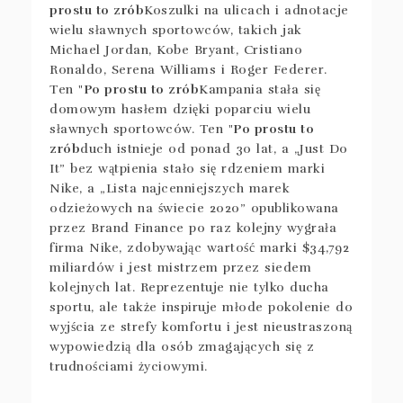
prostu to zrób
Koszulki na ulicach i adnotacje
wielu sławnych sportowców, takich jak
Michael Jordan, Kobe Bryant, Cristiano
Ronaldo, Serena Williams i Roger Federer.
Ten "
Po prostu to zrób
Kampania stała się
domowym hasłem dzięki poparciu wielu
sławnych sportowców. Ten "
Po prostu to
zrób
duch istnieje od ponad 30 lat, a „Just Do
It” bez wątpienia stało się rdzeniem marki
Nike, a „Lista najcenniejszych marek
odzieżowych na świecie 2020” opublikowana
przez Brand Finance po raz kolejny wygrała
firma Nike, zdobywając wartość marki $34,792
miliardów i jest mistrzem przez siedem
kolejnych lat. Reprezentuje nie tylko ducha
sportu, ale także inspiruje młode pokolenie do
wyjścia ze strefy komfortu i jest nieustraszoną
wypowiedzią dla osób zmagających się z
trudnościami życiowymi.