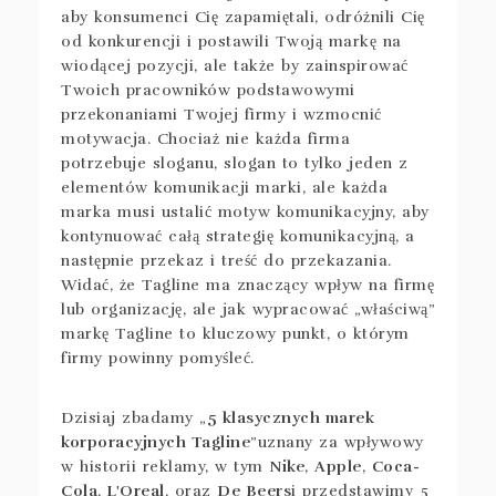
aby konsumenci Cię zapamiętali, odróżnili Cię
od konkurencji i postawili Twoją markę na
wiodącej pozycji, ale także by zainspirować
Twoich pracowników podstawowymi
przekonaniami Twojej firmy i wzmocnić
motywacja. Chociaż nie każda firma
potrzebuje sloganu, slogan to tylko jeden z
elementów komunikacji marki, ale każda
marka musi ustalić motyw komunikacyjny, aby
kontynuować całą strategię komunikacyjną, a
następnie przekaz i treść do przekazania.
Widać, że Tagline ma znaczący wpływ na firmę
lub organizację, ale jak wypracować „właściwą”
markę Tagline to kluczowy punkt, o którym
firmy powinny pomyśleć.
Dzisiaj zbadamy „
5 klasycznych marek
korporacyjnych Tagline
”uznany za wpływowy
w historii reklamy, w tym
Nike
,
Apple
,
Coca-
Cola
,
L'Oreal
, oraz
De Beers
i przedstawimy 5