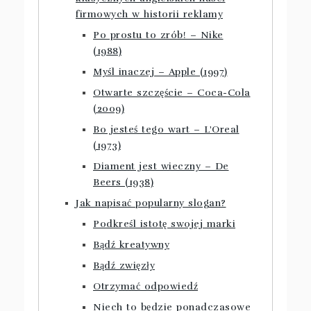
firmowych w historii reklamy
Po prostu to zrób! – Nike
(1988)
Myśl inaczej – Apple (1997)
Otwarte szczęście – Coca-Cola
(2009)
Bo jesteś tego wart – L'Oreal
(1973)
Diament jest wieczny – De
Beers (1938)
Jak napisać popularny slogan?
Podkreśl istotę swojej marki
Bądź kreatywny
Bądź zwięzły
Otrzymać odpowiedź
Niech to będzie ponadczasowe