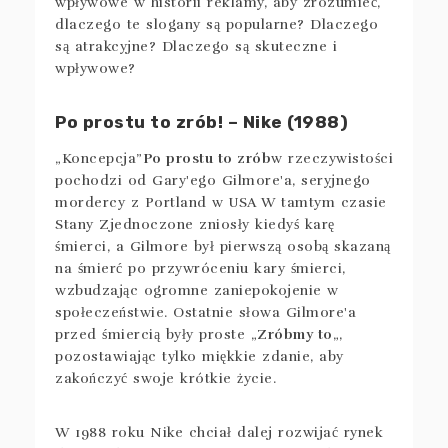
wpływowe w historii reklamy, aby zrozumieć,
dlaczego te slogany są popularne? Dlaczego
są atrakcyjne? Dlaczego są skuteczne i
wpływowe?
Po prostu to zrób! – Nike (1988)
„Koncepcja”
Po prostu to zrób
w rzeczywistości
pochodzi od Gary'ego Gilmore'a, seryjnego
mordercy z Portland w USA W tamtym czasie
Stany Zjednoczone zniosły kiedyś karę
śmierci, a Gilmore był pierwszą osobą skazaną
na śmierć po przywróceniu kary śmierci,
wzbudzając ogromne zaniepokojenie w
społeczeństwie. Ostatnie słowa Gilmore'a
przed śmiercią były proste „
Zróbmy to
„,
pozostawiając tylko miękkie zdanie, aby
zakończyć swoje krótkie życie.
W 1988 roku Nike chciał dalej rozwijać rynek