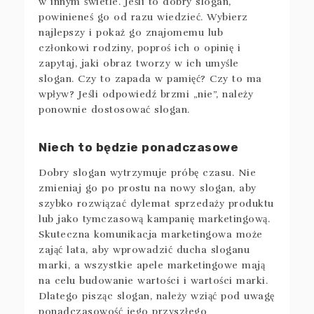
w innym świetle. Jeśli to dobry slogan,
powinieneś go od razu wiedzieć. Wybierz
najlepszy i pokaż go znajomemu lub
członkowi rodziny, poproś ich o opinię i
zapytaj, jaki obraz tworzy w ich umyśle
slogan. Czy to zapada w pamięć? Czy to ma
wpływ? Jeśli odpowiedź brzmi „nie”, należy
ponownie dostosować slogan.
Niech to będzie ponadczasowe
Dobry slogan wytrzymuje próbę czasu. Nie
zmieniaj go po prostu na nowy slogan, aby
szybko rozwiązać dylemat sprzedaży produktu
lub jako tymczasową kampanię marketingową.
Skuteczna komunikacja marketingowa może
zająć lata, aby wprowadzić ducha sloganu
marki, a wszystkie apele marketingowe mają
na celu budowanie wartości i wartości marki.
Dlatego pisząc slogan, należy wziąć pod uwagę
ponadczasowość jego przyszłego