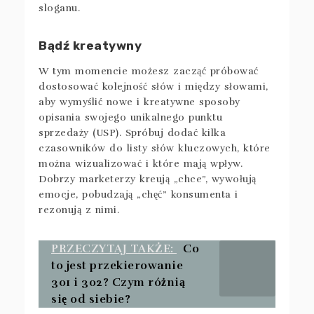
sloganu.
Bądź kreatywny
W tym momencie możesz zacząć próbować
dostosować kolejność słów i między słowami,
aby wymyślić nowe i kreatywne sposoby
opisania swojego unikalnego punktu
sprzedaży (USP). Spróbuj dodać kilka
czasowników do listy słów kluczowych, które
można wizualizować i które mają wpływ.
Dobrzy marketerzy kreują „chce”, wywołują
emocje, pobudzają „chęć” konsumenta i
rezonują z nimi.
PRZECZYTAJ TAKŻE:
Co
to jest przekierowanie
301 i 302? Czym różnią
się od siebie?