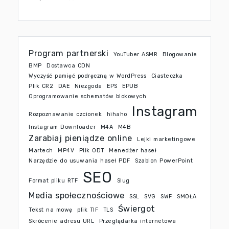
Program partnerski
YouTuber ASMR
Blogowanie
BMP
Dostawca CDN
Wyczyść pamięć podręczną w WordPress
Ciasteczka
Plik CR2
DAE
Niezgoda
EPS
EPUB
Oprogramowanie schematów blokowych
Instagram
Rozpoznawanie czcionek
hihaho
Instagram Downloader
M4A
M4B
Zarabiaj pieniądze online
Lejki marketingowe
Martech
MP4V
Plik ODT
Menedżer haseł
Narzędzie do usuwania haseł PDF
Szablon PowerPoint
SEO
Format pliku RTF
Slug
Media społecznościowe
SSL
SVG
SWF
SMOŁA
Świergot
Tekst na mowę
plik TIF
TLS
Skrócenie adresu URL
Przeglądarka internetowa