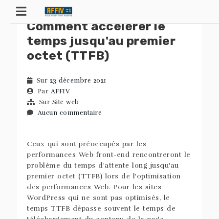
Skip
to
Comment accélérer le
content
temps jusqu'au premier
octet (TTFB)
Sur
23 décembre 2021
Par
AFFIV
Sur
Site web
Aucun commentaire
Ceux qui sont préoccupés par les
performances Web front-end rencontreront le
problème du temps d'attente long jusqu'au
premier octet (TTFB) lors de l'optimisation
des performances Web. Pour les sites
WordPress qui ne sont pas optimisés, le
temps TTFB dépasse souvent le temps de