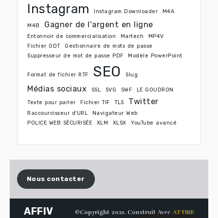
Instagram
Instagram Downloader
M4A
Gagner de l'argent en ligne
M4B
Entonnoir de commercialisation
Martech
MP4V
Fichier ODT
Gestionnaire de mots de passe
Suppresseur de mot de passe PDF
Modèle PowerPoint
SEO
Format de fichier RTF
Slug
Médias sociaux
SSL
SVG
SWF
LE GOUDRON
Twitter
Texte pour parler
Fichier TIF
TLS
Raccourcisseur d'URL
Navigateur Web
POLICE WEB SÉCURISÉE
XLM
XLSX
YouTube avancé
Nous contacter
AFFIV
©Copyright 2021. Construit Avec
ATTIRE