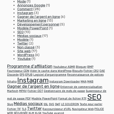
Mode
(1)
Annonces Google
(1)
Comment
(28)
Instagram
(3)
Gagner de l'argent en ligne
(6)
Marketing en ligne
(13)
Développement personnel
(5)
Modèle PowerPoint
(1)
SEO
(13)
Médias sociaux
(17)
Modèle
(1)
Twitter
(2)
Non classé
(3)
Site web
(17)
WordPress
(6)
Youtube
(1)
Programme d'affiliation
Youtubeur ASMR
Bloguer
BMP
Fournisseur CDN
Vider le cache dans WordPress
Biscuits
Fichier CR2
DAE
Discorde
EPS
EPUB
Logiciel d'organigramme
Reconnaissance de polices
Instagram
hihaho
Instagram Downloader
M4A
M4B
Gagner de l'argent en ligne
Entonnoir de commercialisation
Martech
MP4V
Fichier ODT
Gestionnaire de mots de passe
Suppresseur de
SEO
mot de passe PDF
Modèle PowerPoint
Format de fichier RTF
Médias sociaux
Slug
SSL
SVG
SWF
LE GOUDRON
Texte pour parler
Twitter
Fichier TIF
TLS
Raccourcisseur d'URL
Navigateur Web
POLICE
WEB SÉCURISÉE
XLM
XLSX
YouTube avancé