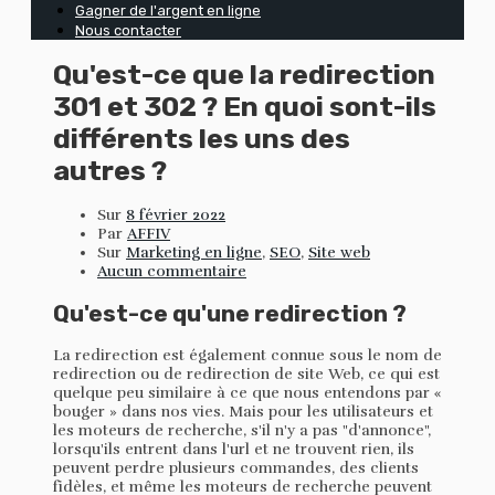
Gagner de l'argent en ligne
Nous contacter
Qu'est-ce que la redirection
301 et 302 ? En quoi sont-ils
différents les uns des
autres ?
Sur
8 février 2022
Par
AFFIV
Sur
Marketing en ligne
,
SEO
,
Site web
Aucun commentaire
Qu'est-ce qu'une redirection ?
La redirection est également connue sous le nom de
redirection ou de redirection de site Web, ce qui est
quelque peu similaire à ce que nous entendons par «
bouger » dans nos vies. Mais pour les utilisateurs et
les moteurs de recherche, s'il n'y a pas "d'annonce",
lorsqu'ils entrent dans l'url et ne trouvent rien, ils
peuvent perdre plusieurs commandes, des clients
fidèles, et même les moteurs de recherche peuvent