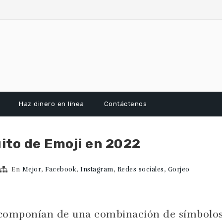
Haz dinero en línea
Contáctenos
uito de Emoji en 2022
En
Mejor
,
Facebook
,
Instagram
,
Redes sociales
,
Gorjeo
 componían de una combinación de símbolo