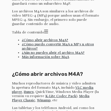
guardará como un subarchivo M4P.
Los archivos M4A son similares a los archivos de
video MPEG-4 (MP4) porque ambos usan el formato
MPEG-4. Sin embargo, el primero solo puede
guardar contenido de audio.
Tabla de contenido
¿Cómo abrir archivos M4A?
¿Cómo puedo convertir M4A a MP3 u otros
archivos?
¿Aún no puedes abrir el archivo M4A?
Más información sobre M4A
¿Cómo abrir archivos M4A?
Muchos reproductores de música y video admiten
la apertura del formato M4A, incluido
VLC media
player
,
itunes
, QuickTime, Windows Media Player (la
versión v11 requiere
K-Lite Codec Pack
),
Media
Player Classic
,
Winamp
, etc
Las tabletas y los teléfonos Android, así como los