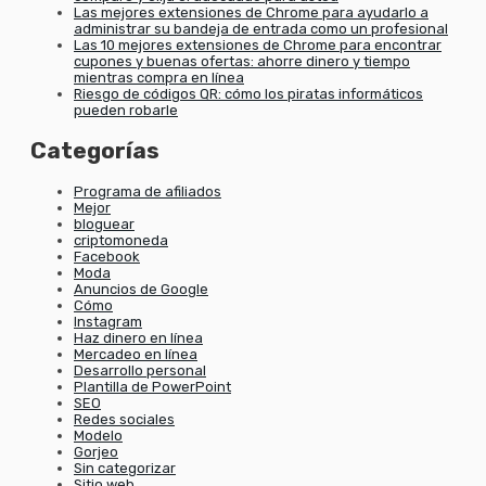
Las mejores extensiones de Chrome para ayudarlo a
administrar su bandeja de entrada como un profesional
Las 10 mejores extensiones de Chrome para encontrar
cupones y buenas ofertas: ahorre dinero y tiempo
mientras compra en línea
Riesgo de códigos QR: cómo los piratas informáticos
pueden robarle
Categorías
Programa de afiliados
Mejor
bloguear
criptomoneda
Facebook
Moda
Anuncios de Google
Cómo
Instagram
Haz dinero en línea
Mercadeo en línea
Desarrollo personal
Plantilla de PowerPoint
SEO
Redes sociales
Modelo
Gorjeo
Sin categorizar
Sitio web