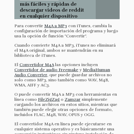
más fáciles y rápidas de
descargar videos de reddit
en cualquier dispositivo
Para convertir
M4A a MP3
con iTunes, cambia la
configuración de importación del programa y luego
usa la opción de función "Convertir".
Cuando convierte M4A a MP3, iTunes no eliminará
el M4A original, ambos se mantendrán en su
biblioteca de iTunes.
El
Convertidor M4A
las opciones incluyen
Convertidor de audio Freemake
y
MediaHuman
Audio Converter
, que puede guardar archivos no
solo como MP3, sino también como WAV, M4R,
WMA, AIFF y AC3.
O puede convertir M4A a MP3 con herramientas en
línea como
FileZigZag
o
Zamzar
simplemente
cargando los archivos en estos sitios, mientras que
también puede elegir otras opciones de formato,
incluidos FLAC, M4R, WAV, OPUS y OGG.
El convertidor M4A en línea puede ejecutarse en
cualquier sistema operativo y es básicamente una