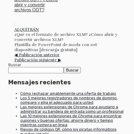
abrir y convertir
archivos ODT?
ALQUITRÁN
¿Qué es el formato de archivo XLM? ¿Cómo abrir y
convertir archivos XLM?
Plantilla de PowerPoint de moda con 106
diapositivas [descarga gratuita]
◀ Publicación anterior
Publicación siguiente ▶
Buscar
Buscar
Mensajes recientes
Cómo rechazar amablemente una oferta de trabajo
Los 5 mejores registradores de nombres de dominio:
compare y elija el adecuado para usted
Las mejores extensiones de Chrome para ayudarlo a
administrar su bandeja de entrada como un profesional
Las 10 mejores extensiones de Chrome para encontrar
cupones y buenas ofertas: ahorre dinero y tiempo
mientras compra en línea
Riesgo de códigos QR: cómo los piratas informáticos
pueden robarle