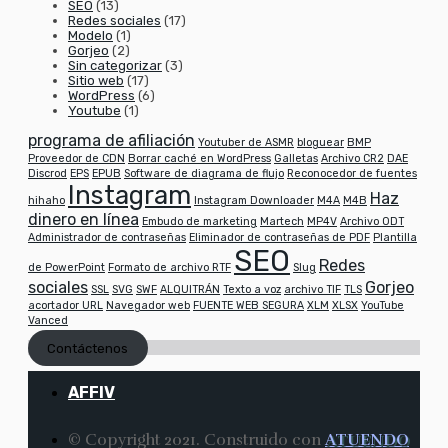
SEO
(13)
Redes sociales
(17)
Modelo
(1)
Gorjeo
(2)
Sin categorizar
(3)
Sitio web
(17)
WordPress
(6)
Youtube
(1)
programa de afiliación
Youtuber de ASMR
bloguear
BMP
Proveedor de CDN
Borrar caché en WordPress
Galletas
Archivo CR2
DAE
Discrod
EPS
EPUB
Software de diagrama de flujo
Reconocedor de fuentes
Instagram
Haz
hihaho
Instagram Downloader
M4A
M4B
dinero en línea
Embudo de marketing
Martech
MP4V
Archivo ODT
Administrador de contraseñas
Eliminador de contraseñas de PDF
Plantilla
SEO
Redes
de PowerPoint
Formato de archivo RTF
Slug
sociales
Gorjeo
SSL
SVG
SWF
ALQUITRÁN
Texto a voz
archivo TIF
TLS
acortador URL
Navegador web
FUENTE WEB SEGURA
XLM
XLSX
YouTube
Vanced
Contáctenos
AFFIV
© Copyright 2021. Construido con
ATUENDO