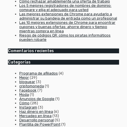
Cómo rechazar amablemente una oferta de trabajo
Los 5 mejores registradores de nombres de dominio:
compare y elija el adecuado para usted
Las mejores extensiones de Chrome para ayudarlo a
administrar su bandeja de entrada como un profesional
Las 10 mejores extensiones de Chrome para encontrar
cupones y buenas ofertas: ahorre dinero y tiempo
mientras compra en línea
Riesgo de códigos QR: cómo los piratas informáticos
pueden robarle
Comentarios recientes
Categorías
Programa de afiliados
(4)
Mejor
(29)
bloguear
(3)
criptomoneda
(1)
Facebook
(7)
Moda
(1)
Anuncios de Google
(1)
Cómo
(28)
Instagram
(3)
Haz dinero en línea
(6)
Mercadeo en línea
(13)
Desarrollo personal
(5)
Plantilla de PowerPoint
(1)