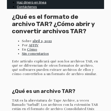
Haz dinero en línea
Contáctenos
¿Qué es el formato de
archivo TAR? ¿Cómo abrir y
convertir archivos TAR?
Sobre
abril 2, 2022
Por
AFFIV
En
Cómo
Sin comentarios
Este artículo explicará qué son los archivos TAR, en
qué se diferencian de otros formatos de archivo,
qué softwares pueden extraer archivos de ellos y
cómo convertirlos a un formato de archivo similar.
¿Qué es un archivo TAR?
TAR es la abreviatura de Tape Archive, a veces
llamado "tarball". Los archivos con la extensión TAR
están en el formato de archivo Consolidated Unix