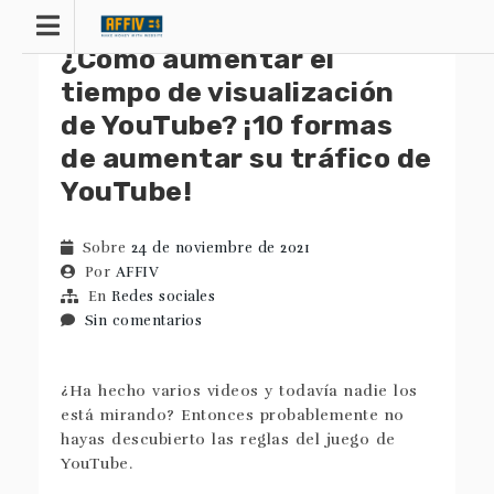
saltar
al
¿Cómo aumentar el
contenido
tiempo de visualización
de YouTube? ¡10 formas
de aumentar su tráfico de
YouTube!
Sobre
24 de noviembre de 2021
Por
AFFIV
En
Redes sociales
Sin comentarios
¿Ha hecho varios videos y todavía nadie los
está mirando? Entonces probablemente no
hayas descubierto las reglas del juego de
YouTube.