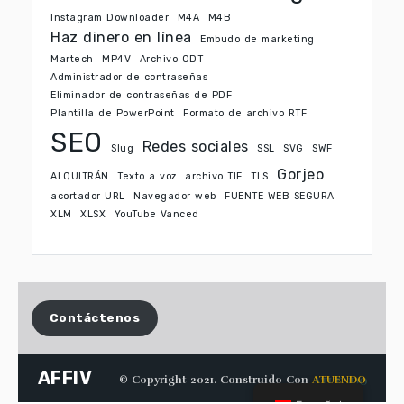
Instagram Downloader
M4A
M4B
Haz dinero en línea
Embudo de marketing
Martech
MP4V
Archivo ODT
Administrador de contraseñas
Eliminador de contraseñas de PDF
Plantilla de PowerPoint
Formato de archivo RTF
SEO
Redes sociales
Slug
SSL
SVG
SWF
Gorjeo
ALQUITRÁN
Texto a voz
archivo TIF
TLS
acortador URL
Navegador web
FUENTE WEB SEGURA
XLM
XLSX
YouTube Vanced
Contáctenos
AFFIV
© Copyright 2021. Construido Con
ATUENDO