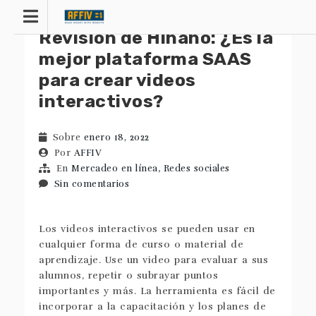
saltar
al
Revisión de Hihaho: ¿Es la
contenido
mejor plataforma SAAS
para crear videos
interactivos?
Sobre
enero 18, 2022
Por
AFFIV
En
Mercadeo en línea
,
Redes sociales
Sin comentarios
Los videos interactivos se pueden usar en
cualquier forma de curso o material de
aprendizaje. Use un video para evaluar a sus
alumnos, repetir o subrayar puntos
importantes y más. La herramienta es fácil de
incorporar a la capacitación y los planes de